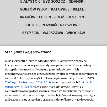
BIAŁYSTOK
/
BYDGOSZCZ
/
GDAŃSK
/
GORZÓW WLKP.
/
KATOWICE
/
KIELCE
/
KRAKÓW
/
LUBLIN
/
ŁÓDŹ
/
OLSZTYN
/
OPOLE
/
POZNAŃ
/
RZESZÓW
/
SZCZECIN
/
WARSZAWA
/
WROCŁAW
Szanujemy Twoją prywatność
Dołącz do nas:
Kliknij "Akceptuję i przechodzę do serwisu", aby wyrazić zgody na
korzystanie z technologii automatycznego śledzenia i zbierania danych,
TVP
dostęp do informacji na Twoim urządzeniu końcowym i ich
Abonament TVP
przechowywanie oraz na przetwarzanie Twoich danych osobowych przez
Regulamin TVP
nas, czyli Telewizję Polską S.A. w likwidacji (zwaną dalej również „TVP”),
Emisja w TVP
Polityka prywatności
Zaufanych Partnerów z IAB* (1201 firm)
oraz pozostałych
Zaufanych
Partnerów TVP (93 firm)
, w celach marketingowych (w tym do
Centrum informacji TVP
Moje zgody
zautomatyzowanego dopasowania reklam do Twoich zainteresowań i
mierzenia ich skuteczności) i pozostałych, które wskazujemy poniżej, a
Naziemna Telewizja Cyfrowa
Pomoc
także zgody na udostępnianie przez nas identyfikatora PPID do Google.
Sklep TVP
Biuro reklamy