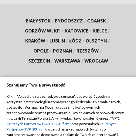
BIAŁYSTOK
/
BYDGOSZCZ
/
GDAŃSK
/
GORZÓW WLKP.
/
KATOWICE
/
KIELCE
/
KRAKÓW
/
LUBLIN
/
ŁÓDŹ
/
OLSZTYN
/
OPOLE
/
POZNAŃ
/
RZESZÓW
/
SZCZECIN
/
WARSZAWA
/
WROCŁAW
Szanujemy Twoją prywatność
Dołącz do nas:
Kliknij "Akceptuję i przechodzę do serwisu", aby wyrazić zgody na
korzystanie z technologii automatycznego śledzenia i zbierania danych,
TVP
dostęp do informacji na Twoim urządzeniu końcowym i ich
Abonament TVP
przechowywanie oraz na przetwarzanie Twoich danych osobowych przez
Regulamin TVP
nas, czyli Telewizję Polską S.A. w likwidacji (zwaną dalej również „TVP”),
Emisja w TVP
Zaufanych Partnerów z IAB* (1201 firm)
oraz pozostałych
Zaufanych
Polityka prywatności
Partnerów TVP (93 firm)
, w celach marketingowych (w tym do
Centrum informacji TVP
Moje zgody
zautomatyzowanego dopasowania reklam do Twoich zainteresowań i