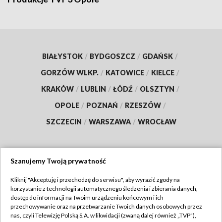
BIAŁYSTOK
/
BYDGOSZCZ
/
GDAŃSK
/
GORZÓW WLKP.
/
KATOWICE
/
KIELCE
/
KRAKÓW
/
LUBLIN
/
ŁÓDŹ
/
OLSZTYN
/
OPOLE
/
POZNAŃ
/
RZESZÓW
/
SZCZECIN
/
WARSZAWA
/
WROCŁAW
Szanujemy Twoją prywatność
Dołącz do nas:
Kliknij "Akceptuję i przechodzę do serwisu", aby wyrazić zgody na
korzystanie z technologii automatycznego śledzenia i zbierania danych,
TVP
dostęp do informacji na Twoim urządzeniu końcowym i ich
Abonament TVP
przechowywanie oraz na przetwarzanie Twoich danych osobowych przez
Regulamin TVP
nas, czyli Telewizję Polską S.A. w likwidacji (zwaną dalej również „TVP”),