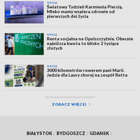
OPOLE
Światowy Tydzień Karmienia Piersią.
Mleko mamy wspiera zdrowie od
pierwszych dni życia
OPOLE
Renta socjalna na Opolszczyźnie. Obecnie
najniższa kwota to blisko 2 tysiące
złotych
OPOLE
3000 kilometrów rowerem pani Marii.
Jedzie dla Laury chorej na zespół Retta
ZOBACZ WIĘCEJ
BIAŁYSTOK
/
BYDGOSZCZ
/
GDAŃSK
/