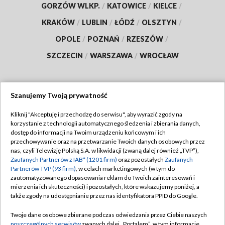
GORZÓW WLKP.
/
KATOWICE
/
KIELCE
/
KRAKÓW
/
LUBLIN
/
ŁÓDŹ
/
OLSZTYN
/
OPOLE
/
POZNAŃ
/
RZESZÓW
/
SZCZECIN
/
WARSZAWA
/
WROCŁAW
Szanujemy Twoją prywatność
Dołącz do nas:
Kliknij "Akceptuję i przechodzę do serwisu", aby wyrazić zgody na
korzystanie z technologii automatycznego śledzenia i zbierania danych,
TVP
dostęp do informacji na Twoim urządzeniu końcowym i ich
Abonament TVP
przechowywanie oraz na przetwarzanie Twoich danych osobowych przez
Regulamin TVP
nas, czyli Telewizję Polską S.A. w likwidacji (zwaną dalej również „TVP”),
Emisja w TVP
Polityka prywatności
Zaufanych Partnerów z IAB* (1201 firm)
oraz pozostałych
Zaufanych
Partnerów TVP (93 firm)
, w celach marketingowych (w tym do
Centrum informacji TVP
Moje zgody
zautomatyzowanego dopasowania reklam do Twoich zainteresowań i
mierzenia ich skuteczności) i pozostałych, które wskazujemy poniżej, a
Naziemna Telewizja Cyfrowa
Pomoc
także zgody na udostępnianie przez nas identyfikatora PPID do Google.
Sklep TVP
Biuro reklamy
Twoje dane osobowe zbierane podczas odwiedzania przez Ciebie naszych
Rada Programowa
Kontakt
poszczególnych serwisów
zwanych dalej „Portalem”, w tym informacje