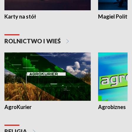
Karty na stół
Magiel Polity
ROLNICTWO I WIEŚ
AgroKurier
Agrobiznes
RELIGIA