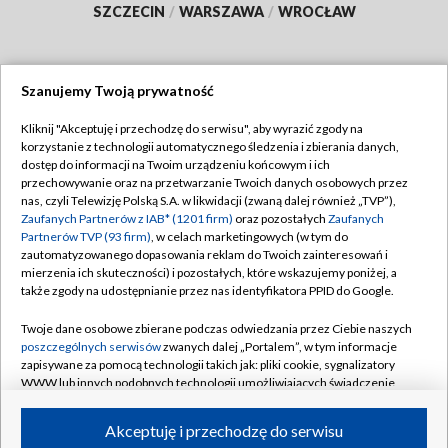
SZCZECIN
/
WARSZAWA
/
WROCŁAW
Szanujemy Twoją prywatność
Dołącz do nas:
Kliknij "Akceptuję i przechodzę do serwisu", aby wyrazić zgody na
korzystanie z technologii automatycznego śledzenia i zbierania danych,
TVP
dostęp do informacji na Twoim urządzeniu końcowym i ich
Abonament TVP
przechowywanie oraz na przetwarzanie Twoich danych osobowych przez
Regulamin TVP
nas, czyli Telewizję Polską S.A. w likwidacji (zwaną dalej również „TVP”),
Emisja w TVP
Zaufanych Partnerów z IAB* (1201 firm)
oraz pozostałych
Zaufanych
Polityka prywatności
Partnerów TVP (93 firm)
, w celach marketingowych (w tym do
Centrum informacji TVP
Moje zgody
zautomatyzowanego dopasowania reklam do Twoich zainteresowań i
mierzenia ich skuteczności) i pozostałych, które wskazujemy poniżej, a
Naziemna Telewizja Cyfrowa
Pomoc
także zgody na udostępnianie przez nas identyfikatora PPID do Google.
Sklep TVP
Biuro reklamy
Twoje dane osobowe zbierane podczas odwiedzania przez Ciebie naszych
Rada Programowa
poszczególnych serwisów
zwanych dalej „Portalem”, w tym informacje
Kontakt
zapisywane za pomocą technologii takich jak: pliki cookie, sygnalizatory
System NOS
WWW lub innych podobnych technologii umożliwiających świadczenie
dopasowanych i bezpiecznych usług, personalizację treści oraz reklam,
Informacje o nadawcy
Kanały
udostępnianie funkcji mediów społecznościowych oraz analizowanie
Akceptuję i przechodzę do serwisu
ruchu w Internecie.
Program dla prasy