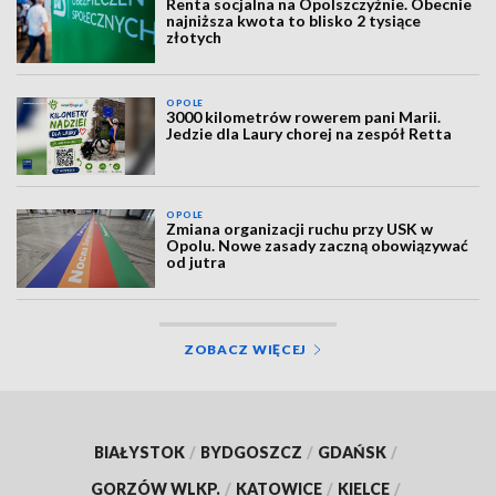
Renta socjalna na Opolszczyźnie. Obecnie
najniższa kwota to blisko 2 tysiące
złotych
OPOLE
3000 kilometrów rowerem pani Marii.
Jedzie dla Laury chorej na zespół Retta
OPOLE
Zmiana organizacji ruchu przy USK w
Opolu. Nowe zasady zaczną obowiązywać
od jutra
ZOBACZ WIĘCEJ
BIAŁYSTOK
/
BYDGOSZCZ
/
GDAŃSK
/
GORZÓW WLKP.
/
KATOWICE
/
KIELCE
/