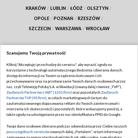
KRAKÓW
/
LUBLIN
/
ŁÓDŹ
/
OLSZTYN
/
OPOLE
/
POZNAŃ
/
RZESZÓW
/
SZCZECIN
/
WARSZAWA
/
WROCŁAW
Szanujemy Twoją prywatność
Dołącz do nas:
Kliknij "Akceptuję i przechodzę do serwisu", aby wyrazić zgody na
korzystanie z technologii automatycznego śledzenia i zbierania danych,
TVP
dostęp do informacji na Twoim urządzeniu końcowym i ich
Abonament TVP
przechowywanie oraz na przetwarzanie Twoich danych osobowych przez
Regulamin TVP
nas, czyli Telewizję Polską S.A. w likwidacji (zwaną dalej również „TVP”),
Emisja w TVP
Polityka prywatności
Zaufanych Partnerów z IAB* (1201 firm)
oraz pozostałych
Zaufanych
Partnerów TVP (93 firm)
, w celach marketingowych (w tym do
Centrum informacji TVP
Moje zgody
zautomatyzowanego dopasowania reklam do Twoich zainteresowań i
mierzenia ich skuteczności) i pozostałych, które wskazujemy poniżej, a
Naziemna Telewizja Cyfrowa
Pomoc
także zgody na udostępnianie przez nas identyfikatora PPID do Google.
Sklep TVP
Biuro reklamy
Twoje dane osobowe zbierane podczas odwiedzania przez Ciebie naszych
Rada Programowa
Kontakt
poszczególnych serwisów
zwanych dalej „Portalem”, w tym informacje
zapisywane za pomocą technologii takich jak: pliki cookie, sygnalizatory