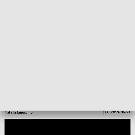
POWRÓT DO
OPOLE
TVP REGIONY
Wakacje rozpoczęte a Opole wciąż bez
miejskich rowerów
2019-06-21
Natalia Janus, mp