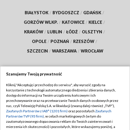
BIAŁYSTOK
/
BYDGOSZCZ
/
GDAŃSK
/
GORZÓW WLKP.
/
KATOWICE
/
KIELCE
/
KRAKÓW
/
LUBLIN
/
ŁÓDŹ
/
OLSZTYN
/
OPOLE
/
POZNAŃ
/
RZESZÓW
/
SZCZECIN
/
WARSZAWA
/
WROCŁAW
Szanujemy Twoją prywatność
Dołącz do nas:
Kliknij "Akceptuję i przechodzę do serwisu", aby wyrazić zgody na
korzystanie z technologii automatycznego śledzenia i zbierania danych,
TVP
dostęp do informacji na Twoim urządzeniu końcowym i ich
Abonament TVP
przechowywanie oraz na przetwarzanie Twoich danych osobowych przez
Regulamin TVP
nas, czyli Telewizję Polską S.A. w likwidacji (zwaną dalej również „TVP”),
Emisja w TVP
Zaufanych Partnerów z IAB* (1201 firm)
oraz pozostałych
Zaufanych
Polityka prywatności
Partnerów TVP (93 firm)
, w celach marketingowych (w tym do
Centrum informacji TVP
Moje zgody
zautomatyzowanego dopasowania reklam do Twoich zainteresowań i
mierzenia ich skuteczności) i pozostałych, które wskazujemy poniżej, a
Naziemna Telewizja Cyfrowa