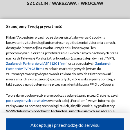
SZCZECIN
/
WARSZAWA
/
WROCŁAW
Szanujemy Twoją prywatność
Dołącz do nas:
Kliknij "Akceptuję i przechodzę do serwisu", aby wyrazić zgody na
korzystanie z technologii automatycznego śledzenia i zbierania danych,
TVP
dostęp do informacji na Twoim urządzeniu końcowym i ich
Abonament TVP
przechowywanie oraz na przetwarzanie Twoich danych osobowych przez
Regulamin TVP
nas, czyli Telewizję Polską S.A. w likwidacji (zwaną dalej również „TVP”),
Emisja w TVP
Zaufanych Partnerów z IAB* (1201 firm)
oraz pozostałych
Zaufanych
Polityka prywatności
Partnerów TVP (93 firm)
, w celach marketingowych (w tym do
Centrum informacji TVP
Moje zgody
zautomatyzowanego dopasowania reklam do Twoich zainteresowań i
mierzenia ich skuteczności) i pozostałych, które wskazujemy poniżej, a
Naziemna Telewizja Cyfrowa
Pomoc
także zgody na udostępnianie przez nas identyfikatora PPID do Google.
Sklep TVP
Biuro reklamy
Twoje dane osobowe zbierane podczas odwiedzania przez Ciebie naszych
Rada Programowa
poszczególnych serwisów
zwanych dalej „Portalem”, w tym informacje
Kontakt
zapisywane za pomocą technologii takich jak: pliki cookie, sygnalizatory
System NOS
WWW lub innych podobnych technologii umożliwiających świadczenie
dopasowanych i bezpiecznych usług, personalizację treści oraz reklam,
Informacje o nadawcy
Kanały
udostępnianie funkcji mediów społecznościowych oraz analizowanie
Akceptuję i przechodzę do serwisu
ruchu w Internecie.
Program dla prasy