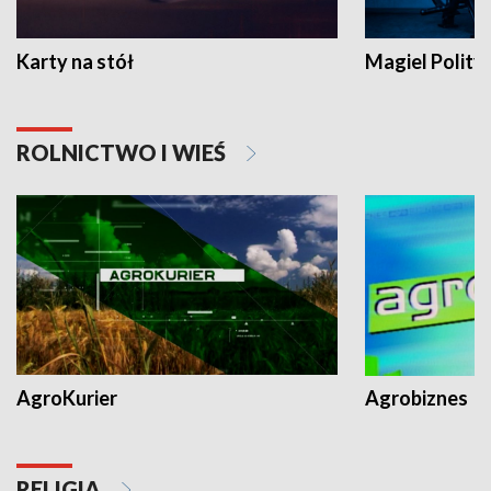
Karty na stół
Magiel Polity
ROLNICTWO I WIEŚ
AgroKurier
Agrobiznes
RELIGIA