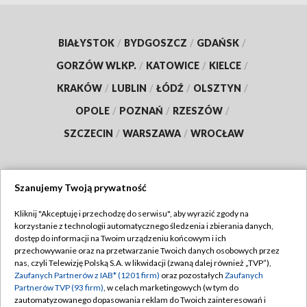
BIAŁYSTOK
/
BYDGOSZCZ
/
GDAŃSK
/
GORZÓW WLKP.
/
KATOWICE
/
KIELCE
/
KRAKÓW
/
LUBLIN
/
ŁÓDŹ
/
OLSZTYN
/
OPOLE
/
POZNAŃ
/
RZESZÓW
/
SZCZECIN
/
WARSZAWA
/
WROCŁAW
Szanujemy Twoją prywatność
Dołącz do nas:
Kliknij "Akceptuję i przechodzę do serwisu", aby wyrazić zgody na
korzystanie z technologii automatycznego śledzenia i zbierania danych,
TVP
dostęp do informacji na Twoim urządzeniu końcowym i ich
Abonament TVP
przechowywanie oraz na przetwarzanie Twoich danych osobowych przez
Regulamin TVP
nas, czyli Telewizję Polską S.A. w likwidacji (zwaną dalej również „TVP”),
Emisja w TVP
Polityka prywatności
Zaufanych Partnerów z IAB* (1201 firm)
oraz pozostałych
Zaufanych
Partnerów TVP (93 firm)
, w celach marketingowych (w tym do
Centrum informacji TVP
Moje zgody
zautomatyzowanego dopasowania reklam do Twoich zainteresowań i