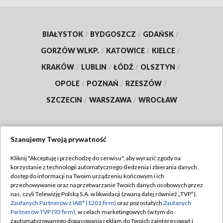
BIAŁYSTOK
/
BYDGOSZCZ
/
GDAŃSK
/
GORZÓW WLKP.
/
KATOWICE
/
KIELCE
/
KRAKÓW
/
LUBLIN
/
ŁÓDŹ
/
OLSZTYN
/
OPOLE
/
POZNAŃ
/
RZESZÓW
/
SZCZECIN
/
WARSZAWA
/
WROCŁAW
Szanujemy Twoją prywatność
Dołącz do nas:
Kliknij "Akceptuję i przechodzę do serwisu", aby wyrazić zgody na
korzystanie z technologii automatycznego śledzenia i zbierania danych,
TVP
dostęp do informacji na Twoim urządzeniu końcowym i ich
Abonament TVP
przechowywanie oraz na przetwarzanie Twoich danych osobowych przez
Regulamin TVP
nas, czyli Telewizję Polską S.A. w likwidacji (zwaną dalej również „TVP”),
Emisja w TVP
Zaufanych Partnerów z IAB* (1201 firm)
oraz pozostałych
Zaufanych
Polityka prywatności
Partnerów TVP (93 firm)
, w celach marketingowych (w tym do
Centrum informacji TVP
Moje zgody
zautomatyzowanego dopasowania reklam do Twoich zainteresowań i