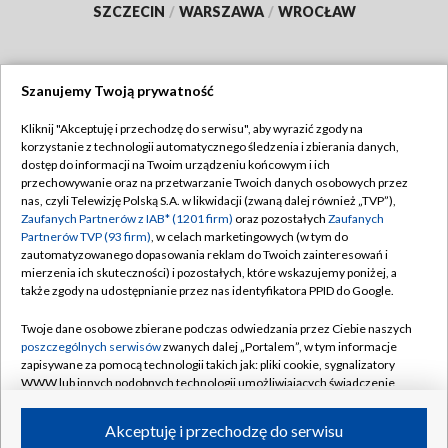
SZCZECIN
/
WARSZAWA
/
WROCŁAW
Szanujemy Twoją prywatność
Dołącz do nas:
Kliknij "Akceptuję i przechodzę do serwisu", aby wyrazić zgody na
korzystanie z technologii automatycznego śledzenia i zbierania danych,
TVP
dostęp do informacji na Twoim urządzeniu końcowym i ich
Abonament TVP
przechowywanie oraz na przetwarzanie Twoich danych osobowych przez
Regulamin TVP
nas, czyli Telewizję Polską S.A. w likwidacji (zwaną dalej również „TVP”),
Emisja w TVP
Zaufanych Partnerów z IAB* (1201 firm)
oraz pozostałych
Zaufanych
Polityka prywatności
Partnerów TVP (93 firm)
, w celach marketingowych (w tym do
Centrum informacji TVP
Moje zgody
zautomatyzowanego dopasowania reklam do Twoich zainteresowań i
mierzenia ich skuteczności) i pozostałych, które wskazujemy poniżej, a
Naziemna Telewizja Cyfrowa
Pomoc
także zgody na udostępnianie przez nas identyfikatora PPID do Google.
Sklep TVP
Biuro reklamy
Twoje dane osobowe zbierane podczas odwiedzania przez Ciebie naszych
Rada Programowa
poszczególnych serwisów
zwanych dalej „Portalem”, w tym informacje
Kontakt
zapisywane za pomocą technologii takich jak: pliki cookie, sygnalizatory
System NOS
WWW lub innych podobnych technologii umożliwiających świadczenie
dopasowanych i bezpiecznych usług, personalizację treści oraz reklam,
Informacje o nadawcy
Kanały
udostępnianie funkcji mediów społecznościowych oraz analizowanie
Akceptuję i przechodzę do serwisu
ruchu w Internecie.
Program dla prasy