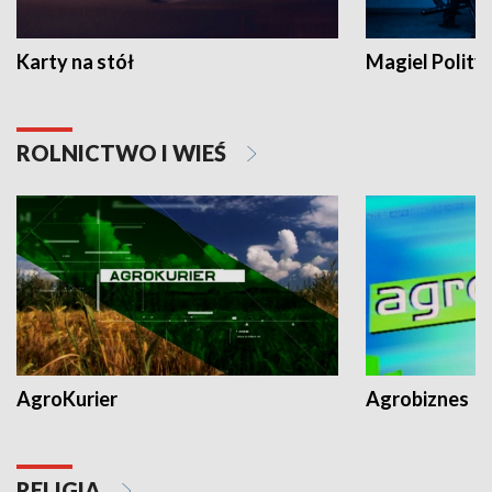
Karty na stół
Magiel Polity
ROLNICTWO I WIEŚ
AgroKurier
Agrobiznes
RELIGIA