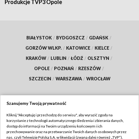
Produkcje TVP3 Opole
BIAŁYSTOK
/
BYDGOSZCZ
/
GDAŃSK
/
GORZÓW WLKP.
/
KATOWICE
/
KIELCE
/
KRAKÓW
/
LUBLIN
/
ŁÓDŹ
/
OLSZTYN
/
OPOLE
/
POZNAŃ
/
RZESZÓW
/
SZCZECIN
/
WARSZAWA
/
WROCŁAW
Szanujemy Twoją prywatność
Dołącz do nas:
Kliknij "Akceptuję i przechodzę do serwisu", aby wyrazić zgody na
korzystanie z technologii automatycznego śledzenia i zbierania danych,
TVP
dostęp do informacji na Twoim urządzeniu końcowym i ich
Abonament TVP
przechowywanie oraz na przetwarzanie Twoich danych osobowych przez
Regulamin TVP
nas, czyli Telewizję Polską S.A. w likwidacji (zwaną dalej również „TVP”),