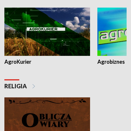
AgroKurier
Agrobiznes
RELIGIA