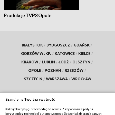
Produkcje TVP3 Opole
BIAŁYSTOK
/
BYDGOSZCZ
/
GDAŃSK
/
GORZÓW WLKP.
/
KATOWICE
/
KIELCE
/
KRAKÓW
/
LUBLIN
/
ŁÓDŹ
/
OLSZTYN
/
OPOLE
/
POZNAŃ
/
RZESZÓW
/
SZCZECIN
/
WARSZAWA
/
WROCŁAW
Szanujemy Twoją prywatność
Dołącz do nas:
Kliknij "Akceptuję i przechodzę do serwisu", aby wyrazić zgody na
korzystanie z technologii automatycznego śledzenia i zbierania danych,
TVP