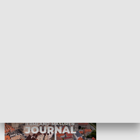
Wejściówka
Zakładka
MNIEJSZOŚCI