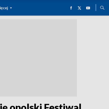
ęcej
ię opolski Festiwal