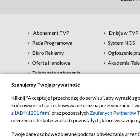
Abonament TVP
Emisja w TVP
Rada Programowa
System NOS
Biuro Reklamy
Ogłoszenie pr
Oferta Handlowa
Akademia Tele
Telegazeta ogłoszenia
Szanujemy Twoją prywatność
Regulamin TVP
Kliknij "Akceptuję i przechodzę do serwisu", aby wyrazić zg
końcowym i ich przechowywanie oraz na przetwarzanie Twoich
z IAB* (1201 firm)
oraz pozostałych
Zaufanych Partnerów T
mierzenia ich skuteczności) i pozostałych, które wskazujemy
Twoje dane osobowe zbierane podczas odwiedzania przez 