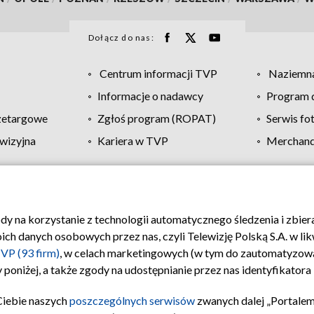
Dołącz do nas:
Centrum informacji TVP
Naziemna
Informacje o nadawcy
Program d
zetargowe
Zgłoś program (ROPAT)
Serwis fo
wizyjna
Kariera w TVP
Merchandi
Polityka prywatności
Moje zgody
Pomoc
Biuro re
ody na korzystanie z technologii automatycznego śledzenia i zbie
 danych osobowych przez nas, czyli Telewizję Polską S.A. w likw
VP (93 firm)
, w celach marketingowych (w tym do zautomatyzow
 poniżej, a także zgody na udostępnianie przez nas identyfikator
Ciebie naszych
poszczególnych serwisów
zwanych dalej „Portalem