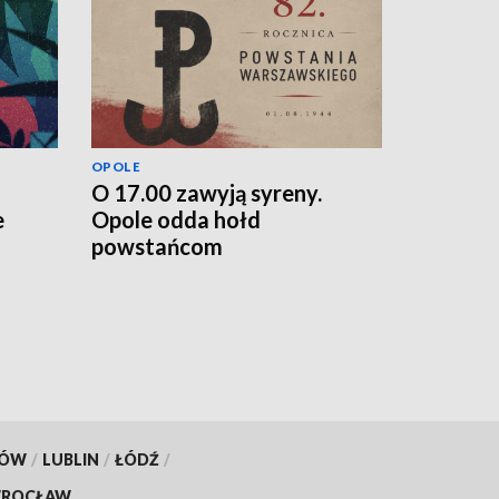
OPOLE
O 17.00 zawyją syreny.
e
Opole odda hołd
powstańcom
KÓW
/
LUBLIN
/
ŁÓDŹ
/
ROCŁAW