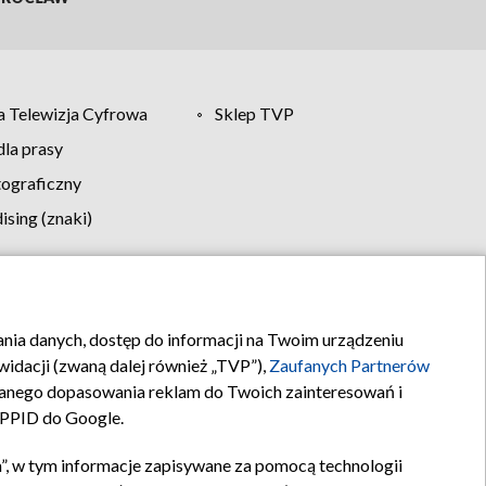
 Telewizja Cyfrowa
Sklep TVP
la prasy
tograficzny
sing (znaki)
klamy
Kontakt
rania danych, dostęp do informacji na Twoim urządzeniu
idacji (zwaną dalej również „TVP”),
Zaufanych Partnerów
anego dopasowania reklam do Twoich zainteresowań i
a PPID do Google.
”, w tym informacje zapisywane za pomocą technologii