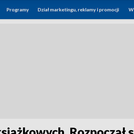
Programy
Dział marketingu, reklamy i promocji
Wi
 książkowych. Rozpoczął s