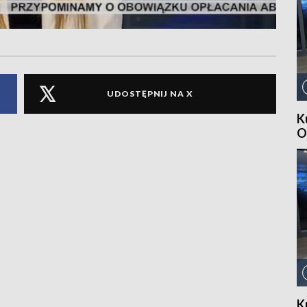
UDOSTĘPNIJ NA X
K
O
K