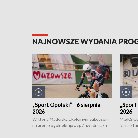
NAJNOWSZE WYDANIA PR
„Sport Opolski” – 6 sierpnia
„Sport 
2026
2026
Wiktoria Madejska z kolejnym sukcesem
MGKS Cuk
na arenie ogólnokrajowej. Zawodniczka
lecie ist
Klubu Kolarskiego Ziemia Brzeska
odbył się
została podwójna Mistrzynią Polski
również o