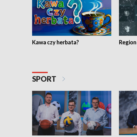
Kawa czy herbata?
Region
SPORT