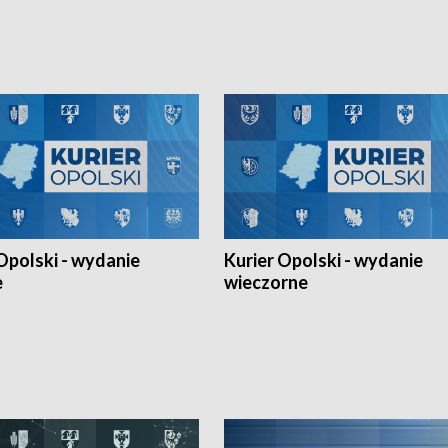
h Mistrzostw w siatkówce
w ramach Ligi Narodów. Rywalizacja
 amatorów w Opolu oraz o
odbyła się w węgierskim Szolnok.
lejarza Opole. Zapraszamy!
Opolski - wydanie
Kurier Opolski - wydanie
e
wieczorne