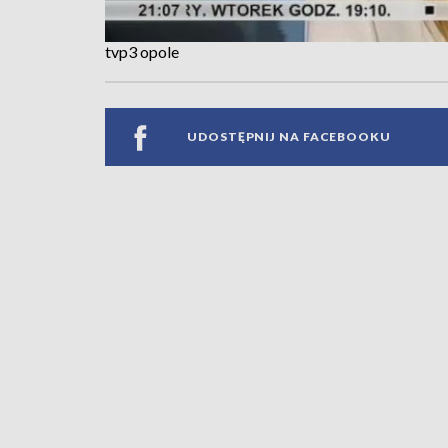
tvp3 opole
UDOSTĘPNIJ NA FACEBOOKU