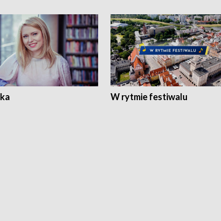
ka
W rytmie festiwalu