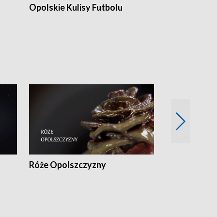
Opolskie Kulisy Futbolu
Złote chwile
sportu
Róże Opolszczyzny
Czas report