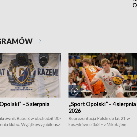
O
OGRAMÓW
Opolski” – 5 sierpnia
„Sport Opolski” – 4 sierpnia
2026
rownik Baborów obchodził 80-
Reprezentacja Polski do lat 21 w
nienia klubu. Wyjątkowy jubileusz
koszykówce 3x3 – z Mikołajem
 na sportowo. W programie
Kowalczykiem z opolskiego AZS-u 
 turnieju eliminacyjnym
składzie - wygrała dwa z trzech tur