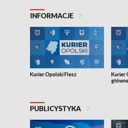
Juniorów Młodszych w kolarstwie
Otwartyc
torowym.
plażowej
INFORMACJE
meczu Ko
Kurier Opolski Flesz
Kurier 
główn
PUBLICYSTYKA