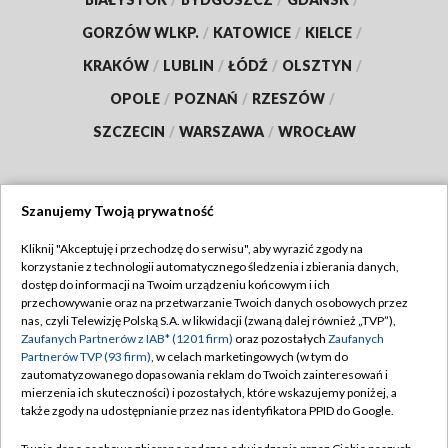
GORZÓW WLKP.
/
KATOWICE
/
KIELCE
/
KRAKÓW
/
LUBLIN
/
ŁÓDŹ
/
OLSZTYN
/
OPOLE
/
POZNAŃ
/
RZESZÓW
/
SZCZECIN
/
WARSZAWA
/
WROCŁAW
Szanujemy Twoją prywatność
Dołącz do nas:
Kliknij "Akceptuję i przechodzę do serwisu", aby wyrazić zgody na
korzystanie z technologii automatycznego śledzenia i zbierania danych,
TVP
dostęp do informacji na Twoim urządzeniu końcowym i ich
Abonament TVP
przechowywanie oraz na przetwarzanie Twoich danych osobowych przez
Regulamin TVP
nas, czyli Telewizję Polską S.A. w likwidacji (zwaną dalej również „TVP”),
Emisja w TVP
Zaufanych Partnerów z IAB* (1201 firm)
oraz pozostałych
Zaufanych
Polityka prywatności
Partnerów TVP (93 firm)
, w celach marketingowych (w tym do
Centrum informacji TVP
Moje zgody
zautomatyzowanego dopasowania reklam do Twoich zainteresowań i
mierzenia ich skuteczności) i pozostałych, które wskazujemy poniżej, a
Naziemna Telewizja Cyfrowa
Pomoc
także zgody na udostępnianie przez nas identyfikatora PPID do Google.
Sklep TVP
Biuro reklamy