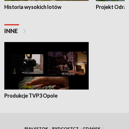
Historia wysokich lotów
Projekt Odra
INNE
Produkcje TVP3 Opole
BIAŁYSTOK
/
BYDGOSZCZ
/
GDAŃSK
/