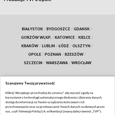
BIAŁYSTOK
/
BYDGOSZCZ
/
GDAŃSK
/
GORZÓW WLKP.
/
KATOWICE
/
KIELCE
/
KRAKÓW
/
LUBLIN
/
ŁÓDŹ
/
OLSZTYN
/
OPOLE
/
POZNAŃ
/
RZESZÓW
/
SZCZECIN
/
WARSZAWA
/
WROCŁAW
Szanujemy Twoją prywatność
Dołącz do nas:
Kliknij "Akceptuję i przechodzę do serwisu", aby wyrazić zgody na
korzystanie z technologii automatycznego śledzenia i zbierania danych,
TVP
dostęp do informacji na Twoim urządzeniu końcowym i ich
Abonament TVP
przechowywanie oraz na przetwarzanie Twoich danych osobowych przez
Regulamin TVP
nas, czyli Telewizję Polską S.A. w likwidacji (zwaną dalej również „TVP”),