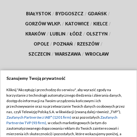
BIAŁYSTOK
/
BYDGOSZCZ
/
GDAŃSK
/
GORZÓW WLKP.
/
KATOWICE
/
KIELCE
/
KRAKÓW
/
LUBLIN
/
ŁÓDŹ
/
OLSZTYN
/
OPOLE
/
POZNAŃ
/
RZESZÓW
/
SZCZECIN
/
WARSZAWA
/
WROCŁAW
Szanujemy Twoją prywatność
Dołącz do nas:
Kliknij "Akceptuję i przechodzę do serwisu", aby wyrazić zgody na
korzystanie z technologii automatycznego śledzenia i zbierania danych,
TVP
dostęp do informacji na Twoim urządzeniu końcowym i ich
Abonament TVP
przechowywanie oraz na przetwarzanie Twoich danych osobowych przez
Regulamin TVP
nas, czyli Telewizję Polską S.A. w likwidacji (zwaną dalej również „TVP”),
Emisja w TVP
Polityka prywatności
Zaufanych Partnerów z IAB* (1201 firm)
oraz pozostałych
Zaufanych
Partnerów TVP (93 firm)
, w celach marketingowych (w tym do
Centrum informacji TVP
Moje zgody
zautomatyzowanego dopasowania reklam do Twoich zainteresowań i
mierzenia ich skuteczności) i pozostałych, które wskazujemy poniżej, a
Naziemna Telewizja Cyfrowa