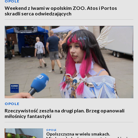
OPOLE
Weekend z lwami w opolskim ZOO. Atos i Portos
skradli serca odwiedzających
OPOLE
Rzeczywistość zeszła na drugi plan. Brzeg opanowali
miłośnicy fantastyki
OPOLE
Opolszczyzna w wielu smakach.