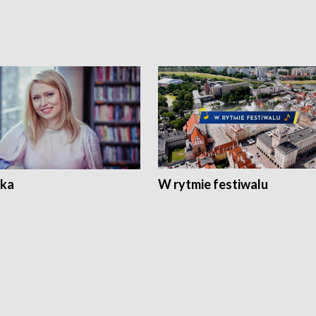
ka
W rytmie festiwalu