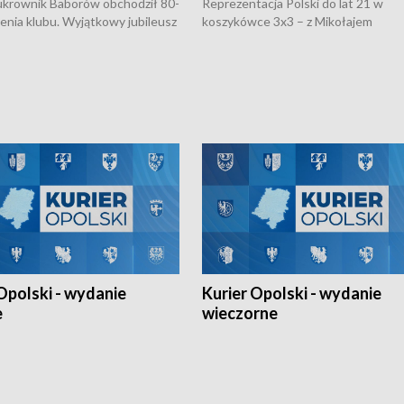
rownik Baborów obchodził 80-
Reprezentacja Polski do lat 21 w
nienia klubu. Wyjątkowy jubileusz
koszykówce 3x3 – z Mikołajem
 na sportowo. W programie
Kowalczykiem z opolskiego AZS-u 
 turnieju eliminacyjnym
składzie - wygrała dwa z trzech tur
h Mistrzostw w siatkówce
w ramach Ligi Narodów. Rywalizacja
 amatorów w Opolu oraz o
odbyła się w węgierskim Szolnok.
lejarza Opole. Zapraszamy!
Opolski - wydanie
Kurier Opolski - wydanie
e
wieczorne