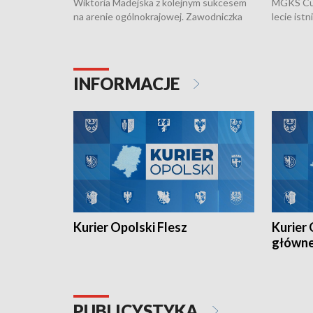
Wiktoria Madejska z kolejnym sukcesem
MGKS Cuk
na arenie ogólnokrajowej. Zawodniczka
lecie ist
Klubu Kolarskiego Ziemia Brzeska
odbył się
została podwójna Mistrzynią Polski
również o
Juniorów Młodszych w kolarstwie
Otwartyc
torowym.
plażowej
INFORMACJE
meczu Ko
Kurier Opolski Flesz
Kurier 
główn
PUBLICYSTYKA