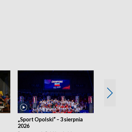
„Sport Opolski” – 3 sierpnia
„Sport Opolsk
2026
Reprezentacja P