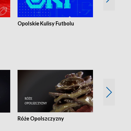
Opolskie Kulisy Futbolu
Złote chwile
sportu
Róże Opolszczyzny
Czas report