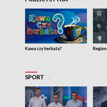
Kawa czy herbata?
Region
SPORT