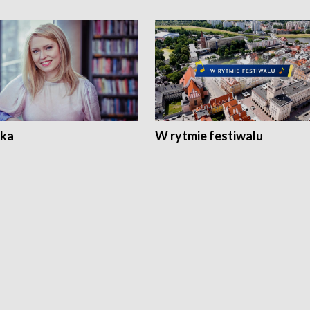
ka
W rytmie festiwalu