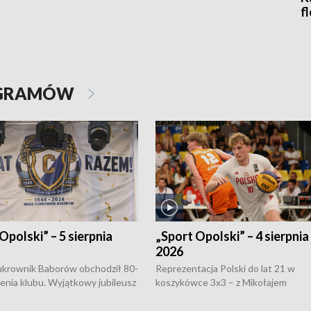
f
OGRAMÓW
Opolski” – 5 sierpnia
„Sport Opolski” – 4 sierpnia
2026
rownik Baborów obchodził 80-
Reprezentacja Polski do lat 21 w
nienia klubu. Wyjątkowy jubileusz
koszykówce 3x3 – z Mikołajem
 na sportowo. W programie
Kowalczykiem z opolskiego AZS-u 
 turnieju eliminacyjnym
składzie - wygrała dwa z trzech tur