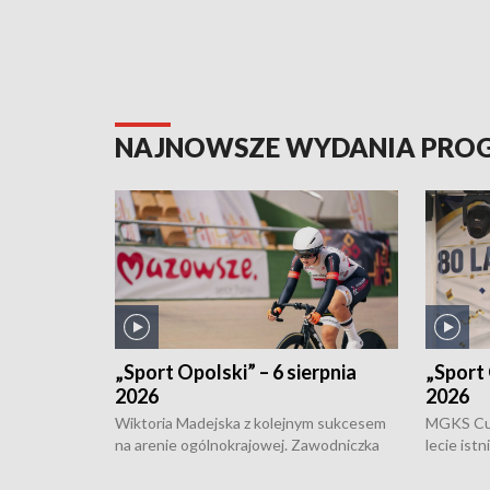
NAJNOWSZE WYDANIA PR
„Sport Opolski” – 6 sierpnia
„Sport 
2026
2026
Wiktoria Madejska z kolejnym sukcesem
MGKS Cuk
na arenie ogólnokrajowej. Zawodniczka
lecie ist
Klubu Kolarskiego Ziemia Brzeska
odbył się
została podwójna Mistrzynią Polski
również o