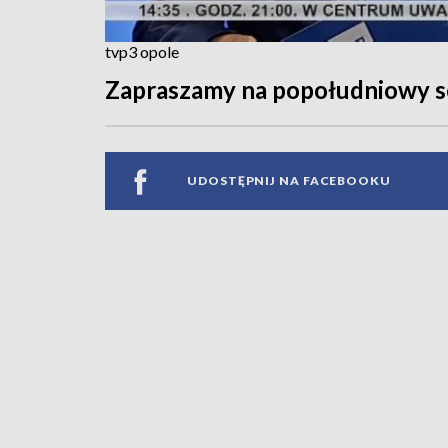
tvp3 opole
Zapraszamy na popołudniowy se
UDOSTĘPNIJ NA FACEBOOKU