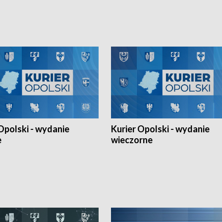
h Mistrzostw w siatkówce
w ramach Ligi Narodów. Rywalizacja
 amatorów w Opolu oraz o
odbyła się w węgierskim Szolnok.
lejarza Opole. Zapraszamy!
Opolski - wydanie
Kurier Opolski - wydanie
e
wieczorne