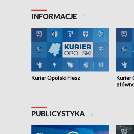
Juniorów Młodszych w kolarstwie
Otwartyc
torowym.
plażowej
INFORMACJE
meczu Ko
Kurier Opolski Flesz
Kurier 
główn
PUBLICYSTYKA