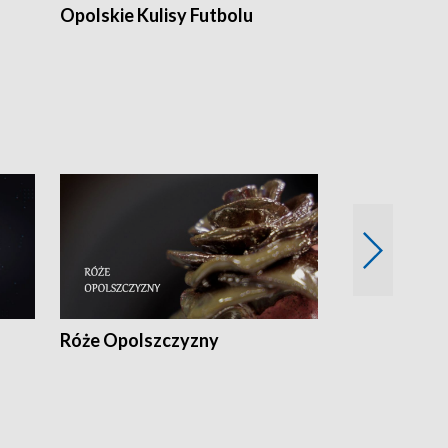
Opolskie Kulisy Futbolu
Złote chwile
sportu
Róże Opolszczyzny
Czas report