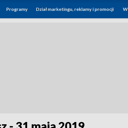
Programy
Dział marketingu, reklamy i promocji
Wi
sz - 31 maja 2019