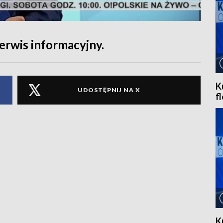
rwis informacyjny.
K
UDOSTĘPNIJ NA X
f
K