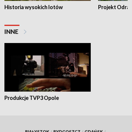
Historia wysokich lotów
Projekt Odra
INNE
Produkcje TVP3 Opole
BIAŁYSTOK
/
BYDGOSZCZ
/
GDAŃSK
/