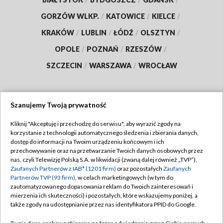
GORZÓW WLKP.
/
KATOWICE
/
KIELCE
/
KRAKÓW
/
LUBLIN
/
ŁÓDŹ
/
OLSZTYN
/
OPOLE
/
POZNAŃ
/
RZESZÓW
/
SZCZECIN
/
WARSZAWA
/
WROCŁAW
Szanujemy Twoją prywatność
Dołącz do nas:
Kliknij "Akceptuję i przechodzę do serwisu", aby wyrazić zgody na
korzystanie z technologii automatycznego śledzenia i zbierania danych,
TVP
dostęp do informacji na Twoim urządzeniu końcowym i ich
Abonament TVP
przechowywanie oraz na przetwarzanie Twoich danych osobowych przez
Regulamin TVP
nas, czyli Telewizję Polską S.A. w likwidacji (zwaną dalej również „TVP”),
Emisja w TVP
Zaufanych Partnerów z IAB* (1201 firm)
oraz pozostałych
Zaufanych
Polityka prywatności
Partnerów TVP (93 firm)
, w celach marketingowych (w tym do
Centrum informacji TVP
Moje zgody
zautomatyzowanego dopasowania reklam do Twoich zainteresowań i
mierzenia ich skuteczności) i pozostałych, które wskazujemy poniżej, a
Naziemna Telewizja Cyfrowa
Pomoc
także zgody na udostępnianie przez nas identyfikatora PPID do Google.
Sklep TVP
Biuro reklamy