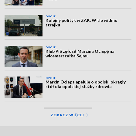
OPOLE
Kolejny polityk w ZAK. W tle widmo
strajku
OPOLE
Klub PiS zgłosił Marcina Ociepę na
wicemarszałka Sejmu
OPOLE
Marcin Ociepa apeluje o opolski okrągły
stół dla opolskiej służby zdrowia
ZOBACZ WIĘCEJ