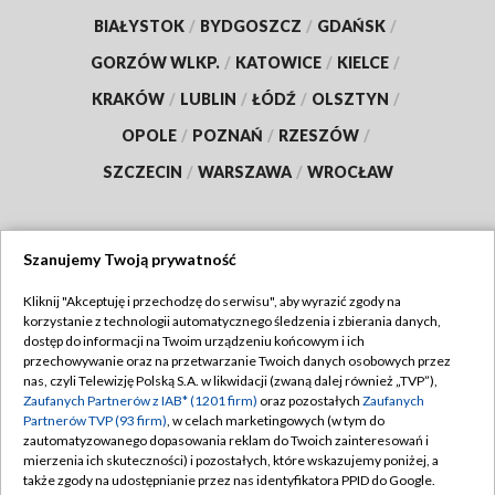
BIAŁYSTOK
/
BYDGOSZCZ
/
GDAŃSK
/
GORZÓW WLKP.
/
KATOWICE
/
KIELCE
/
KRAKÓW
/
LUBLIN
/
ŁÓDŹ
/
OLSZTYN
/
OPOLE
/
POZNAŃ
/
RZESZÓW
/
SZCZECIN
/
WARSZAWA
/
WROCŁAW
Szanujemy Twoją prywatność
Dołącz do nas:
Kliknij "Akceptuję i przechodzę do serwisu", aby wyrazić zgody na
korzystanie z technologii automatycznego śledzenia i zbierania danych,
TVP
dostęp do informacji na Twoim urządzeniu końcowym i ich
Abonament TVP
przechowywanie oraz na przetwarzanie Twoich danych osobowych przez
Regulamin TVP
nas, czyli Telewizję Polską S.A. w likwidacji (zwaną dalej również „TVP”),
Emisja w TVP
Polityka prywatności
Zaufanych Partnerów z IAB* (1201 firm)
oraz pozostałych
Zaufanych
Partnerów TVP (93 firm)
, w celach marketingowych (w tym do
Centrum informacji TVP
Moje zgody
zautomatyzowanego dopasowania reklam do Twoich zainteresowań i
mierzenia ich skuteczności) i pozostałych, które wskazujemy poniżej, a
Naziemna Telewizja Cyfrowa
Pomoc
także zgody na udostępnianie przez nas identyfikatora PPID do Google.