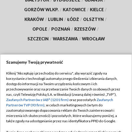
GORZÓW WLKP.
/
KATOWICE
/
KIELCE
/
KRAKÓW
/
LUBLIN
/
ŁÓDŹ
/
OLSZTYN
/
OPOLE
/
POZNAŃ
/
RZESZÓW
/
SZCZECIN
/
WARSZAWA
/
WROCŁAW
Szanujemy Twoją prywatność
Dołącz do nas:
Kliknij "Akceptuję i przechodzę do serwisu", aby wyrazić zgody na
korzystanie z technologii automatycznego śledzenia i zbierania danych,
TVP
dostęp do informacji na Twoim urządzeniu końcowym i ich
Abonament TVP
przechowywanie oraz na przetwarzanie Twoich danych osobowych przez
Regulamin TVP
nas, czyli Telewizję Polską S.A. w likwidacji (zwaną dalej również „TVP”),
Emisja w TVP
Zaufanych Partnerów z IAB* (1201 firm)
oraz pozostałych
Zaufanych
Polityka prywatności
Partnerów TVP (93 firm)
, w celach marketingowych (w tym do
Centrum informacji TVP
Moje zgody
zautomatyzowanego dopasowania reklam do Twoich zainteresowań i
mierzenia ich skuteczności) i pozostałych, które wskazujemy poniżej, a
Naziemna Telewizja Cyfrowa
Pomoc
także zgody na udostępnianie przez nas identyfikatora PPID do Google.
Sklep TVP
Biuro reklamy