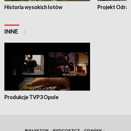
Historia wysokich lotów
Projekt Odra
INNE
Produkcje TVP3 Opole
BIAŁYSTOK
/
BYDGOSZCZ
/
GDAŃSK
/