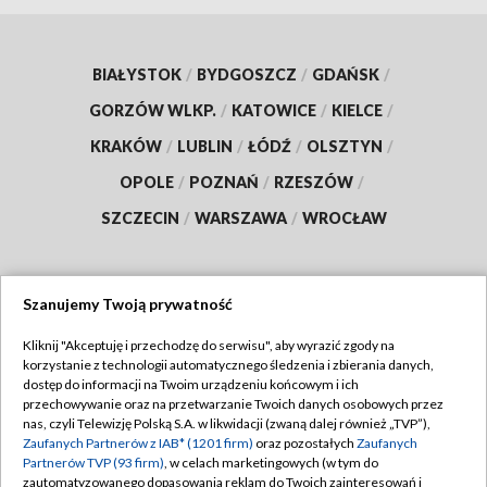
BIAŁYSTOK
/
BYDGOSZCZ
/
GDAŃSK
/
GORZÓW WLKP.
/
KATOWICE
/
KIELCE
/
KRAKÓW
/
LUBLIN
/
ŁÓDŹ
/
OLSZTYN
/
OPOLE
/
POZNAŃ
/
RZESZÓW
/
SZCZECIN
/
WARSZAWA
/
WROCŁAW
Szanujemy Twoją prywatność
Dołącz do nas:
Kliknij "Akceptuję i przechodzę do serwisu", aby wyrazić zgody na
korzystanie z technologii automatycznego śledzenia i zbierania danych,
TVP
dostęp do informacji na Twoim urządzeniu końcowym i ich
Abonament TVP
przechowywanie oraz na przetwarzanie Twoich danych osobowych przez
Regulamin TVP
nas, czyli Telewizję Polską S.A. w likwidacji (zwaną dalej również „TVP”),
Emisja w TVP
Zaufanych Partnerów z IAB* (1201 firm)
oraz pozostałych
Zaufanych
Polityka prywatności
Partnerów TVP (93 firm)
, w celach marketingowych (w tym do
Centrum informacji TVP
Moje zgody
zautomatyzowanego dopasowania reklam do Twoich zainteresowań i