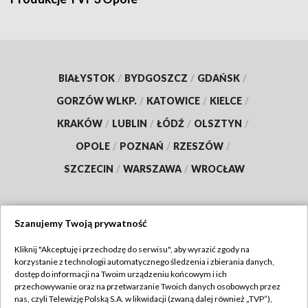
BIAŁYSTOK
/
BYDGOSZCZ
/
GDAŃSK
/
GORZÓW WLKP.
/
KATOWICE
/
KIELCE
/
KRAKÓW
/
LUBLIN
/
ŁÓDŹ
/
OLSZTYN
/
OPOLE
/
POZNAŃ
/
RZESZÓW
/
SZCZECIN
/
WARSZAWA
/
WROCŁAW
Szanujemy Twoją prywatność
Dołącz do nas:
Kliknij "Akceptuję i przechodzę do serwisu", aby wyrazić zgody na
korzystanie z technologii automatycznego śledzenia i zbierania danych,
TVP
dostęp do informacji na Twoim urządzeniu końcowym i ich
Abonament TVP
przechowywanie oraz na przetwarzanie Twoich danych osobowych przez
Regulamin TVP
nas, czyli Telewizję Polską S.A. w likwidacji (zwaną dalej również „TVP”),