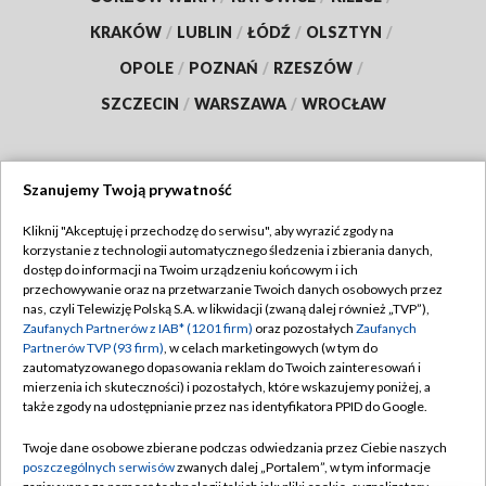
KRAKÓW
/
LUBLIN
/
ŁÓDŹ
/
OLSZTYN
/
OPOLE
/
POZNAŃ
/
RZESZÓW
/
SZCZECIN
/
WARSZAWA
/
WROCŁAW
Szanujemy Twoją prywatność
Dołącz do nas:
Kliknij "Akceptuję i przechodzę do serwisu", aby wyrazić zgody na
korzystanie z technologii automatycznego śledzenia i zbierania danych,
TVP
dostęp do informacji na Twoim urządzeniu końcowym i ich
Abonament TVP
przechowywanie oraz na przetwarzanie Twoich danych osobowych przez
Regulamin TVP
nas, czyli Telewizję Polską S.A. w likwidacji (zwaną dalej również „TVP”),
Emisja w TVP
Polityka prywatności
Zaufanych Partnerów z IAB* (1201 firm)
oraz pozostałych
Zaufanych
Partnerów TVP (93 firm)
, w celach marketingowych (w tym do
Centrum informacji TVP
Moje zgody
zautomatyzowanego dopasowania reklam do Twoich zainteresowań i
mierzenia ich skuteczności) i pozostałych, które wskazujemy poniżej, a
Naziemna Telewizja Cyfrowa
Pomoc
także zgody na udostępnianie przez nas identyfikatora PPID do Google.
Sklep TVP
Biuro reklamy
Twoje dane osobowe zbierane podczas odwiedzania przez Ciebie naszych
Rada Programowa
Kontakt
poszczególnych serwisów
zwanych dalej „Portalem”, w tym informacje