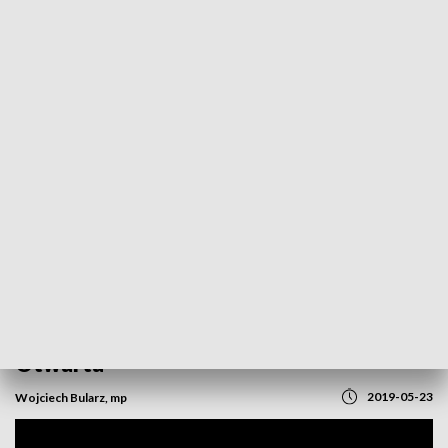
POWRÓT DO
OPOLE
TVP REGIONY
Wszystko dla bezpieczeństwa. Baza
Lotniczego Pogotowia Ratunkowego
Otwarta
2019-05-23
Wojciech Bularz, mp