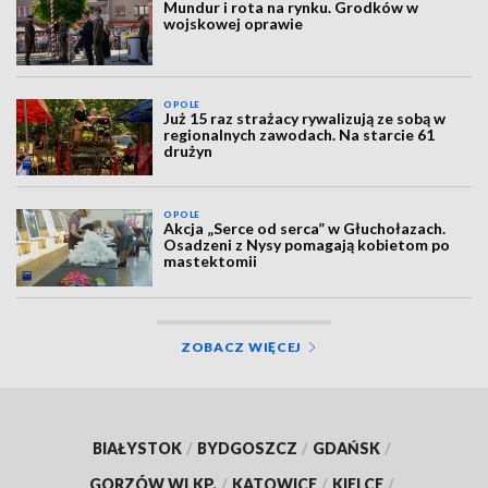
Mundur i rota na rynku. Grodków w
wojskowej oprawie
OPOLE
Już 15 raz strażacy rywalizują ze sobą w
regionalnych zawodach. Na starcie 61
drużyn
OPOLE
Akcja „Serce od serca” w Głuchołazach.
Osadzeni z Nysy pomagają kobietom po
mastektomii
ZOBACZ WIĘCEJ
BIAŁYSTOK
/
BYDGOSZCZ
/
GDAŃSK
/
GORZÓW WLKP.
/
KATOWICE
/
KIELCE
/