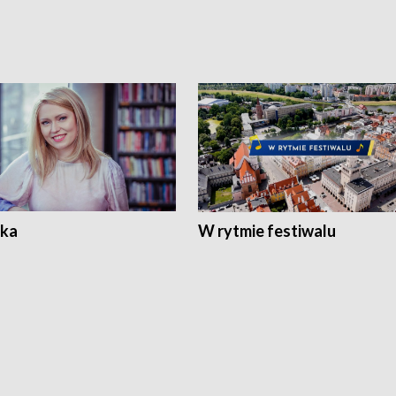
ka
W rytmie festiwalu