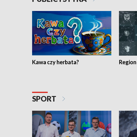
Kawa czy herbata?
Region
SPORT