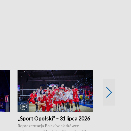
„Sport Opolski” – 31 lipca 2026
„Sport Opolsk
Reprezentacja Polski w siatkówce
W poniedziałek 