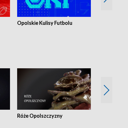
Opolskie Kulisy Futbolu
Złote chwile
sportu
Róże Opolszczyzny
Czas report