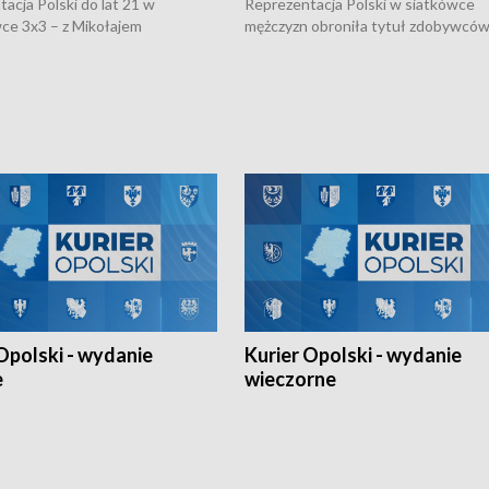
acja Polski do lat 21 w
Reprezentacja Polski w siatkówce
ce 3x3 – z Mikołajem
mężczyzn obroniła tytuł zdobywców 
kiem z opolskiego AZS-u w
Narodów. W finale pokonali Amery
- wygrała dwa z trzech turniejów
po tie-breaku. W meczu nie zabrakł
Ligi Narodów. Rywalizacja
opolskich wątków.
ę w węgierskim Szolnok.
Opolski - wydanie
Kurier Opolski - wydanie
e
wieczorne