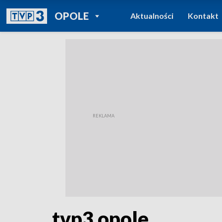
POWRÓT DO
OPOLE
Aktualności
Kontakt
TVP REGIONY
tvp3 opole