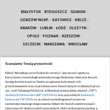
BIAŁYSTOK
/
BYDGOSZCZ
/
GDAŃSK
/
GORZÓW WLKP.
/
KATOWICE
/
KIELCE
/
KRAKÓW
/
LUBLIN
/
ŁÓDŹ
/
OLSZTYN
/
OPOLE
/
POZNAŃ
/
RZESZÓW
/
SZCZECIN
/
WARSZAWA
/
WROCŁAW
Szanujemy Twoją prywatność
Dołącz do nas:
Kliknij "Akceptuję i przechodzę do serwisu", aby wyrazić zgody na
korzystanie z technologii automatycznego śledzenia i zbierania danych,
TVP
dostęp do informacji na Twoim urządzeniu końcowym i ich
Abonament TVP
przechowywanie oraz na przetwarzanie Twoich danych osobowych przez
Regulamin TVP
nas, czyli Telewizję Polską S.A. w likwidacji (zwaną dalej również „TVP”),
Emisja w TVP
Polityka prywatności
Zaufanych Partnerów z IAB* (1201 firm)
oraz pozostałych
Zaufanych
Partnerów TVP (93 firm)
, w celach marketingowych (w tym do
Centrum informacji TVP
Moje zgody
zautomatyzowanego dopasowania reklam do Twoich zainteresowań i
mierzenia ich skuteczności) i pozostałych, które wskazujemy poniżej, a
Naziemna Telewizja Cyfrowa