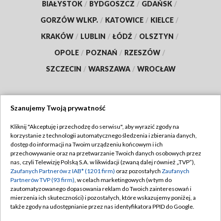
BIAŁYSTOK
/
BYDGOSZCZ
/
GDAŃSK
/
GORZÓW WLKP.
/
KATOWICE
/
KIELCE
/
KRAKÓW
/
LUBLIN
/
ŁÓDŹ
/
OLSZTYN
/
OPOLE
/
POZNAŃ
/
RZESZÓW
/
SZCZECIN
/
WARSZAWA
/
WROCŁAW
Szanujemy Twoją prywatność
Dołącz do nas:
Kliknij "Akceptuję i przechodzę do serwisu", aby wyrazić zgody na
korzystanie z technologii automatycznego śledzenia i zbierania danych,
TVP
dostęp do informacji na Twoim urządzeniu końcowym i ich
Abonament TVP
przechowywanie oraz na przetwarzanie Twoich danych osobowych przez
Regulamin TVP
nas, czyli Telewizję Polską S.A. w likwidacji (zwaną dalej również „TVP”),
Emisja w TVP
Polityka prywatności
Zaufanych Partnerów z IAB* (1201 firm)
oraz pozostałych
Zaufanych
Partnerów TVP (93 firm)
, w celach marketingowych (w tym do
Centrum informacji TVP
Moje zgody
zautomatyzowanego dopasowania reklam do Twoich zainteresowań i
mierzenia ich skuteczności) i pozostałych, które wskazujemy poniżej, a
Naziemna Telewizja Cyfrowa
Pomoc
także zgody na udostępnianie przez nas identyfikatora PPID do Google.
Sklep TVP
Biuro reklamy