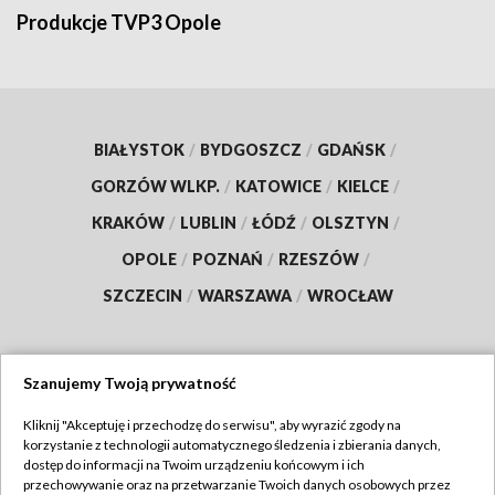
Produkcje TVP3 Opole
BIAŁYSTOK
/
BYDGOSZCZ
/
GDAŃSK
/
GORZÓW WLKP.
/
KATOWICE
/
KIELCE
/
KRAKÓW
/
LUBLIN
/
ŁÓDŹ
/
OLSZTYN
/
OPOLE
/
POZNAŃ
/
RZESZÓW
/
SZCZECIN
/
WARSZAWA
/
WROCŁAW
Szanujemy Twoją prywatność
Dołącz do nas:
Kliknij "Akceptuję i przechodzę do serwisu", aby wyrazić zgody na
korzystanie z technologii automatycznego śledzenia i zbierania danych,
TVP
dostęp do informacji na Twoim urządzeniu końcowym i ich
Abonament TVP
przechowywanie oraz na przetwarzanie Twoich danych osobowych przez
Regulamin TVP