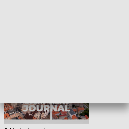
Wejściówka
Zakładka
MNIEJSZOŚCI