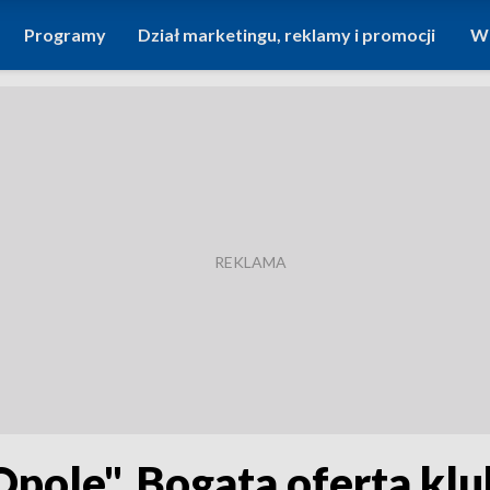
Programy
Dział marketingu, reklamy i promocji
Wi
pole". Bogata oferta kl