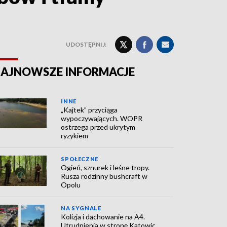
UDOSTĘPNIJ:
AJNOWSZE INFORMACJE
INNE
„Kajtek” przyciąga
wypoczywających. WOPR
ostrzega przed ukrytym
ryzykiem
SPOŁECZNE
Ogień, sznurek i leśne tropy.
Rusza rodzinny bushcraft w
Opolu
NA SYGNALE
Kolizja i dachowanie na A4.
Utrudnienia w stronę Katowic