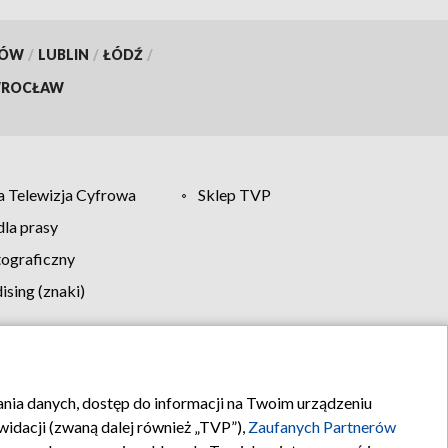
KÓW
/
LUBLIN
/
ŁÓDŹ
/
ROCŁAW
 Telewizja Cyfrowa
Sklep TVP
la prasy
tograficzny
sing (znaki)
klamy
Kontakt
rania danych, dostęp do informacji na Twoim urządzeniu
idacji (zwaną dalej również „TVP”),
Zaufanych Partnerów