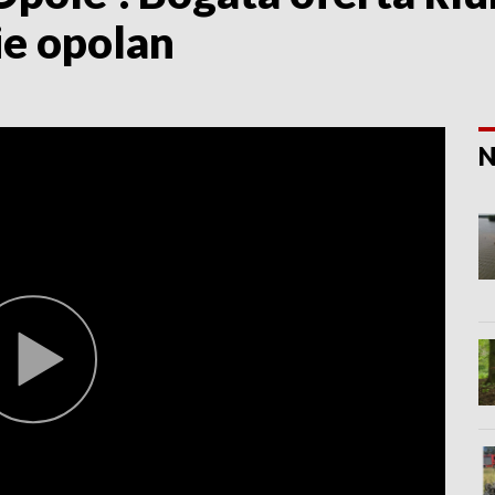
ie opolan
N