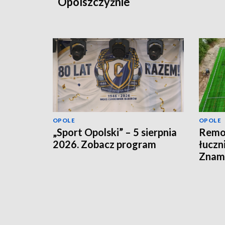
Opolszczyźnie
OPOLE
OPOLE
„Sport Opolski” – 5 sierpnia
Remon
2026. Zobacz program
łuczn
Znamy
otwar