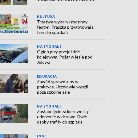
KULTURA
Trzeźwe wybory i rodzinny
festyn. Praszka przygotowała
trzy dni spotkań
NA SYGNALE
Ogień przy przejeździe
kolejowym. Pożar w lesie pod
Jelową
EDUKACJA
Zawód sprawdzony w
praktyce. Uczniowie wyszli
poza szkolne sale
NA SYGNALE
Zasłabnięcie za kierownicą i
uderzenie w drzewo. Dwie
osoby trafiły do szpitala
INNE