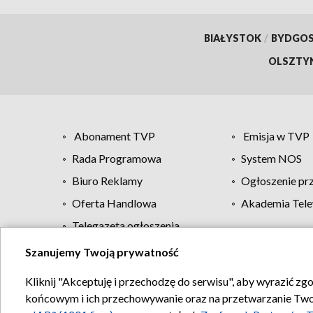
BIAŁYSTOK
/
BYDGO
OLSZTY
Abonament TVP
Emisja w TVP
Rada Programowa
System NOS
Biuro Reklamy
Ogłoszenie pr
Oferta Handlowa
Akademia Tele
Telegazeta ogłoszenia
Szanujemy Twoją prywatność
Regulamin TVP
Kliknij "Akceptuję i przechodzę do serwisu", aby wyrazić zg
końcowym i ich przechowywanie oraz na przetwarzanie Twoich