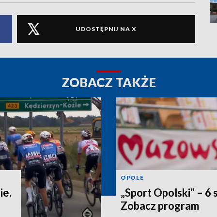
UDOSTĘPNIJ NA X
ZOBACZ TAKŻE
OPOLE
ie.
„Sport Opolski” – 6 
Zobacz program