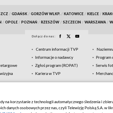
SZCZ
/
GDAŃSK
/
GORZÓW WLKP.
/
KATOWICE
/
KIELCE
/
KRA
N
/
OPOLE
/
POZNAŃ
/
RZESZÓW
/
SZCZECIN
/
WARSZAWA
/
W
Dołącz do nas:
Centrum informacji TVP
Naziemna
Informacje o nadawcy
Program d
zetargowe
Zgłoś program (ROPAT)
Serwis fo
wizyjna
Kariera w TVP
Merchandi
Polityka prywatności
Moje zgody
Pomoc
Biuro re
ody na korzystanie z technologii automatycznego śledzenia i zbie
 danych osobowych przez nas, czyli Telewizję Polską S.A. w likw