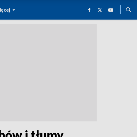
ęcej
ubów i tłumy