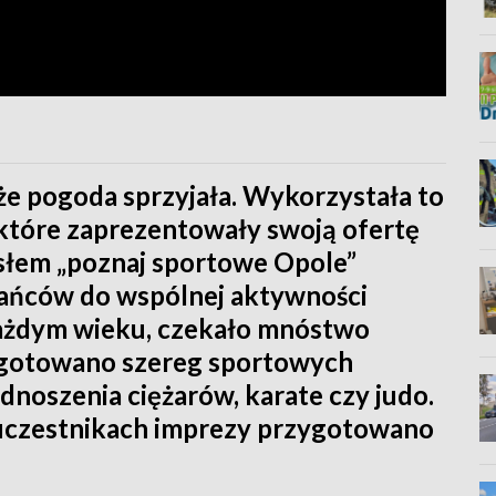
 że pogoda sprzyjała. Wykorzystała to
 które zaprezentowały swoją ofertę
asłem „poznaj sportowe Opole”
kańców do wspólnej aktywności
każdym wieku, czekało mnóstwo
zygotowano szereg sportowych
noszenia ciężarów, karate czy judo.
 uczestnikach imprezy przygotowano