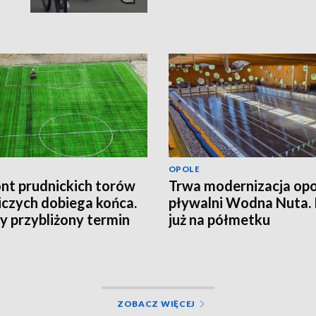
OPOLE
t prudnickich torów
Trwa modernizacja opo
iczych dobiega końca.
pływalni Wodna Nuta.
 przybliżony termin
już na półmetku
cia obiektu
ZOBACZ WIĘCEJ