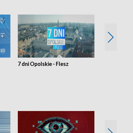
7 dni Opolskie - Flesz
Opolskie o 