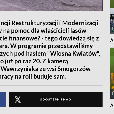
cji Restrukturyzacji i Modernizacji
na pomoc dla właścicieli lasów
ie finansowe? - tego dowiedzą się z
A
ra. W programie przedstawiliśmy
iczych pod hasłem "Wiosna Kwiatów",
 już po raz 20. Z kamerą
a Wawrzyniaka ze wsi Smogorzów.
acy na roli buduje sam.
UDOSTĘPNIJ NA X
A