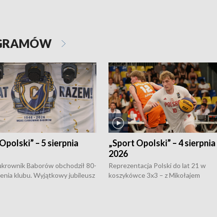
OGRAMÓW
Opolski” – 5 sierpnia
„Sport Opolski” – 4 sierpnia
2026
rownik Baborów obchodził 80-
Reprezentacja Polski do lat 21 w
nienia klubu. Wyjątkowy jubileusz
koszykówce 3x3 – z Mikołajem
 na sportowo. W programie
Kowalczykiem z opolskiego AZS-u 
 turnieju eliminacyjnym
składzie - wygrała dwa z trzech tur
h Mistrzostw w siatkówce
w ramach Ligi Narodów. Rywalizacja
 amatorów w Opolu oraz o
odbyła się w węgierskim Szolnok.