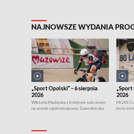
NAJNOWSZE WYDANIA PR
„Sport Opolski” – 6 sierpnia
„Sport 
2026
2026
Wiktoria Madejska z kolejnym sukcesem
MGKS Cuk
na arenie ogólnokrajowej. Zawodniczka
lecie ist
Klubu Kolarskiego Ziemia Brzeska
odbył się
została podwójna Mistrzynią Polski
również o
Juniorów Młodszych w kolarstwie
Otwartyc
torowym.
plażowej