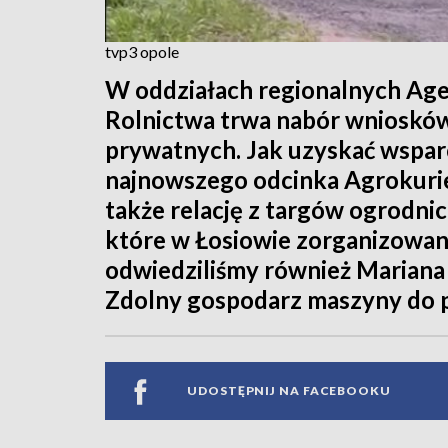
tvp3 opole
W oddziałach regionalnych Agen
Rolnictwa trwa nabór wniosków 
prywatnych. Jak uzyskać wsparc
najnowszego odcinka Agrokurie
także relację z targów ogrodn
które w Łosiowie zorganizowano
odwiedziliśmy również Marian
Zdolny gospodarz maszyny do pr
UDOSTĘPNIJ NA FACEBOOKU