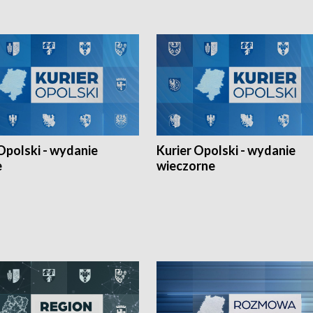
lejarza Opole. Zapraszamy!
Opolski - wydanie
Kurier Opolski - wydanie
e
wieczorne