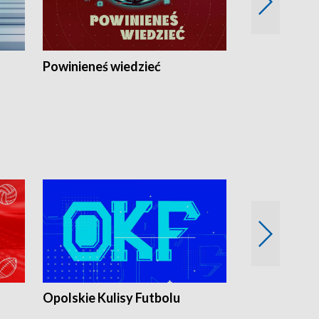
Powinieneś wiedzieć
Kierunek Eu
Opolskie Kulisy Futbolu
Złote chwile
sportu