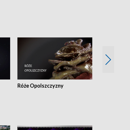
Róże Opolszczyzny
Czas report