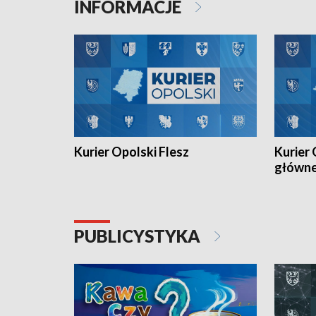
INFORMACJE
meczu Ko
Kurier Opolski Flesz
Kurier 
główn
PUBLICYSTYKA