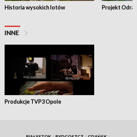
Historia wysokich lotów
Projekt Odra
INNE
Produkcje TVP3 Opole
BIAŁYSTOK
/
BYDGOSZCZ
/
GDAŃSK
/