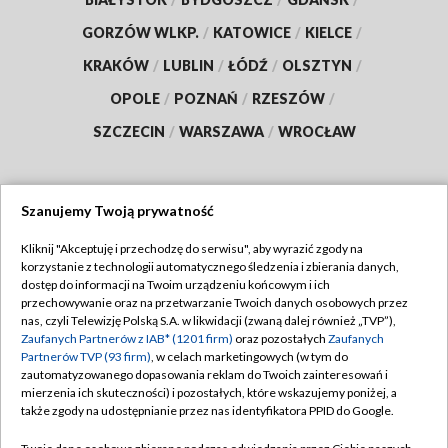
GORZÓW WLKP.
/
KATOWICE
/
KIELCE
/
KRAKÓW
/
LUBLIN
/
ŁÓDŹ
/
OLSZTYN
/
OPOLE
/
POZNAŃ
/
RZESZÓW
/
SZCZECIN
/
WARSZAWA
/
WROCŁAW
Szanujemy Twoją prywatność
Dołącz do nas:
Kliknij "Akceptuję i przechodzę do serwisu", aby wyrazić zgody na
korzystanie z technologii automatycznego śledzenia i zbierania danych,
TVP
dostęp do informacji na Twoim urządzeniu końcowym i ich
Abonament TVP
przechowywanie oraz na przetwarzanie Twoich danych osobowych przez
Regulamin TVP
nas, czyli Telewizję Polską S.A. w likwidacji (zwaną dalej również „TVP”),
Emisja w TVP
Zaufanych Partnerów z IAB* (1201 firm)
oraz pozostałych
Zaufanych
Polityka prywatności
Partnerów TVP (93 firm)
, w celach marketingowych (w tym do
Centrum informacji TVP
Moje zgody
zautomatyzowanego dopasowania reklam do Twoich zainteresowań i
mierzenia ich skuteczności) i pozostałych, które wskazujemy poniżej, a
Naziemna Telewizja Cyfrowa
Pomoc
także zgody na udostępnianie przez nas identyfikatora PPID do Google.
Sklep TVP
Biuro reklamy