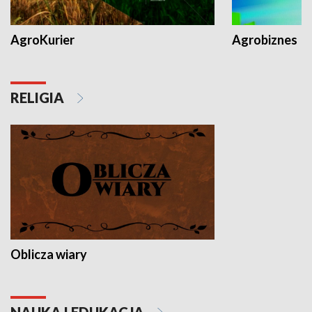
AgroKurier
Agrobiznes
RELIGIA
Oblicza wiary