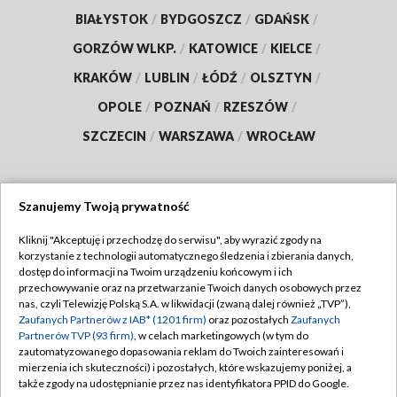
BIAŁYSTOK
/
BYDGOSZCZ
/
GDAŃSK
/
GORZÓW WLKP.
/
KATOWICE
/
KIELCE
/
KRAKÓW
/
LUBLIN
/
ŁÓDŹ
/
OLSZTYN
/
OPOLE
/
POZNAŃ
/
RZESZÓW
/
SZCZECIN
/
WARSZAWA
/
WROCŁAW
Szanujemy Twoją prywatność
Dołącz do nas:
Kliknij "Akceptuję i przechodzę do serwisu", aby wyrazić zgody na
korzystanie z technologii automatycznego śledzenia i zbierania danych,
TVP
dostęp do informacji na Twoim urządzeniu końcowym i ich
Abonament TVP
przechowywanie oraz na przetwarzanie Twoich danych osobowych przez
Regulamin TVP
nas, czyli Telewizję Polską S.A. w likwidacji (zwaną dalej również „TVP”),
Emisja w TVP
Zaufanych Partnerów z IAB* (1201 firm)
oraz pozostałych
Zaufanych
Polityka prywatności
Partnerów TVP (93 firm)
, w celach marketingowych (w tym do
Centrum informacji TVP
Moje zgody
zautomatyzowanego dopasowania reklam do Twoich zainteresowań i
mierzenia ich skuteczności) i pozostałych, które wskazujemy poniżej, a
Naziemna Telewizja Cyfrowa
Pomoc
także zgody na udostępnianie przez nas identyfikatora PPID do Google.