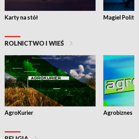
Karty na stół
Magiel Polity
ROLNICTWO I WIEŚ
AgroKurier
Agrobiznes
RELIGIA