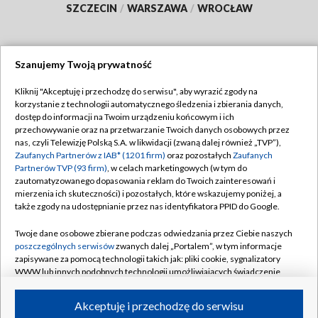
SZCZECIN
/
WARSZAWA
/
WROCŁAW
Szanujemy Twoją prywatność
Dołącz do nas:
Kliknij "Akceptuję i przechodzę do serwisu", aby wyrazić zgody na
korzystanie z technologii automatycznego śledzenia i zbierania danych,
TVP
dostęp do informacji na Twoim urządzeniu końcowym i ich
Abonament TVP
przechowywanie oraz na przetwarzanie Twoich danych osobowych przez
Regulamin TVP
nas, czyli Telewizję Polską S.A. w likwidacji (zwaną dalej również „TVP”),
Emisja w TVP
Zaufanych Partnerów z IAB* (1201 firm)
oraz pozostałych
Zaufanych
Polityka prywatności
Partnerów TVP (93 firm)
, w celach marketingowych (w tym do
Centrum informacji TVP
Moje zgody
zautomatyzowanego dopasowania reklam do Twoich zainteresowań i
mierzenia ich skuteczności) i pozostałych, które wskazujemy poniżej, a
Naziemna Telewizja Cyfrowa
Pomoc
także zgody na udostępnianie przez nas identyfikatora PPID do Google.
Sklep TVP
Biuro reklamy
Twoje dane osobowe zbierane podczas odwiedzania przez Ciebie naszych
Rada Programowa
poszczególnych serwisów
zwanych dalej „Portalem”, w tym informacje
Kontakt
zapisywane za pomocą technologii takich jak: pliki cookie, sygnalizatory
System NOS
WWW lub innych podobnych technologii umożliwiających świadczenie
dopasowanych i bezpiecznych usług, personalizację treści oraz reklam,
Informacje o nadawcy
Kanały
udostępnianie funkcji mediów społecznościowych oraz analizowanie
Akceptuję i przechodzę do serwisu
ruchu w Internecie.
Program dla prasy