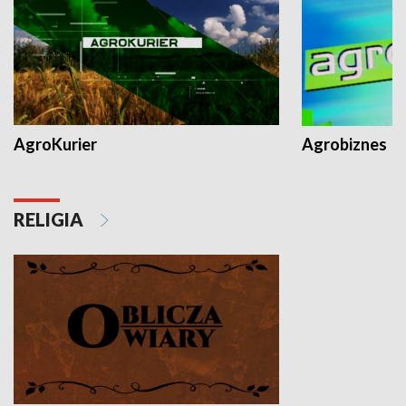
AgroKurier
Agrobiznes
RELIGIA