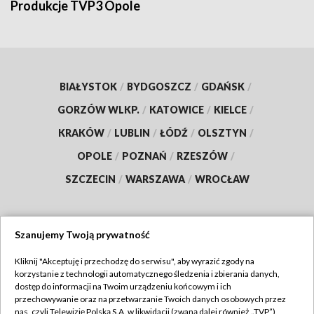
Produkcje TVP3 Opole
BIAŁYSTOK
/
BYDGOSZCZ
/
GDAŃSK
/
GORZÓW WLKP.
/
KATOWICE
/
KIELCE
/
KRAKÓW
/
LUBLIN
/
ŁÓDŹ
/
OLSZTYN
/
OPOLE
/
POZNAŃ
/
RZESZÓW
/
SZCZECIN
/
WARSZAWA
/
WROCŁAW
Szanujemy Twoją prywatność
Dołącz do nas:
Kliknij "Akceptuję i przechodzę do serwisu", aby wyrazić zgody na
korzystanie z technologii automatycznego śledzenia i zbierania danych,
TVP
dostęp do informacji na Twoim urządzeniu końcowym i ich
Abonament TVP
przechowywanie oraz na przetwarzanie Twoich danych osobowych przez
Regulamin TVP
nas, czyli Telewizję Polską S.A. w likwidacji (zwaną dalej również „TVP”),