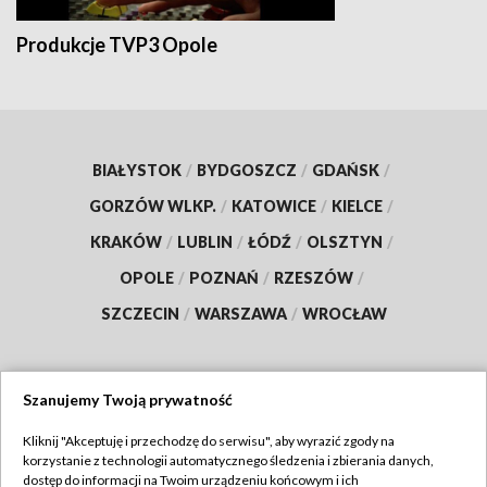
Produkcje TVP3 Opole
BIAŁYSTOK
/
BYDGOSZCZ
/
GDAŃSK
/
GORZÓW WLKP.
/
KATOWICE
/
KIELCE
/
KRAKÓW
/
LUBLIN
/
ŁÓDŹ
/
OLSZTYN
/
OPOLE
/
POZNAŃ
/
RZESZÓW
/
SZCZECIN
/
WARSZAWA
/
WROCŁAW
Szanujemy Twoją prywatność
Dołącz do nas:
Kliknij "Akceptuję i przechodzę do serwisu", aby wyrazić zgody na
korzystanie z technologii automatycznego śledzenia i zbierania danych,
TVP
dostęp do informacji na Twoim urządzeniu końcowym i ich