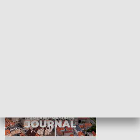
Wejściówka
Zakładka
MNIEJSZOŚCI