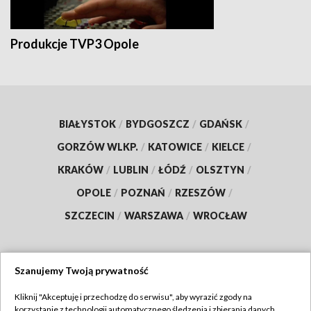
Produkcje TVP3 Opole
BIAŁYSTOK
/
BYDGOSZCZ
/
GDAŃSK
/
GORZÓW WLKP.
/
KATOWICE
/
KIELCE
/
KRAKÓW
/
LUBLIN
/
ŁÓDŹ
/
OLSZTYN
/
OPOLE
/
POZNAŃ
/
RZESZÓW
/
SZCZECIN
/
WARSZAWA
/
WROCŁAW
Szanujemy Twoją prywatność
Dołącz do nas:
Kliknij "Akceptuję i przechodzę do serwisu", aby wyrazić zgody na
korzystanie z technologii automatycznego śledzenia i zbierania danych,