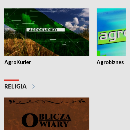
AgroKurier
Agrobiznes
RELIGIA