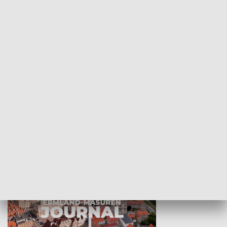
Wejściówka
Zakładka
MNIEJSZOŚCI