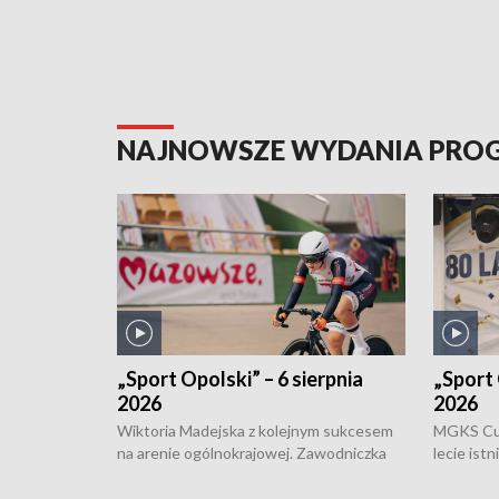
NAJNOWSZE WYDANIA PR
„Sport Opolski” – 6 sierpnia
„Sport 
2026
2026
Wiktoria Madejska z kolejnym sukcesem
MGKS Cuk
na arenie ogólnokrajowej. Zawodniczka
lecie ist
Klubu Kolarskiego Ziemia Brzeska
odbył się
została podwójna Mistrzynią Polski
również o