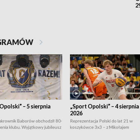
2
OGRAMÓW
Opolski” – 5 sierpnia
„Sport Opolski” – 4 sierpnia
2026
rownik Baborów obchodził 80-
Reprezentacja Polski do lat 21 w
nienia klubu. Wyjątkowy jubileusz
koszykówce 3x3 – z Mikołajem
 na sportowo. W programie
Kowalczykiem z opolskiego AZS-u 
 turnieju eliminacyjnym
składzie - wygrała dwa z trzech tur