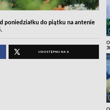
 poniedziałku do piątku na antenie
.
O
3
UDOSTĘPNIJ NA X
O