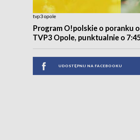
tvp3 opole
Program O!polskie o poranku od
TVP3 Opole, punktualnie o 7:45
UDOSTĘPNIJ NA FACEBOOKU