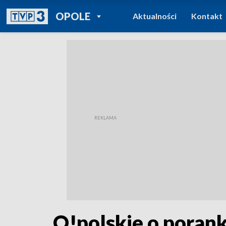
POWRÓT DO
OPOLE
Aktualności
Kontakt
TVP REGIONY
O!polskie o porank