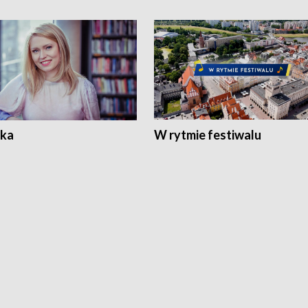
ka
W rytmie festiwalu