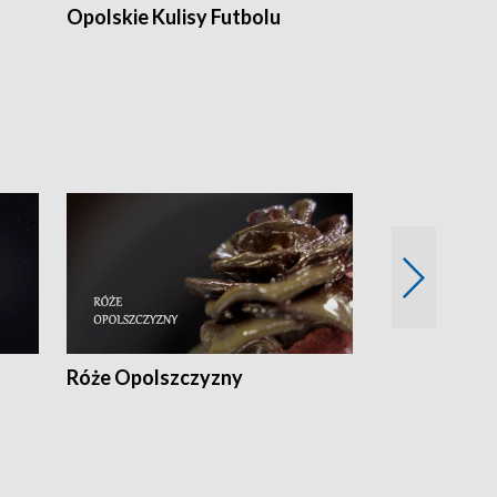
Opolskie Kulisy Futbolu
Złote chwile
sportu
Róże Opolszczyzny
Czas report