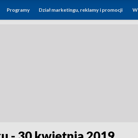
Programy
Dział marketingu, reklamy i promocji
Wi
u - 30 kwietnia 2019