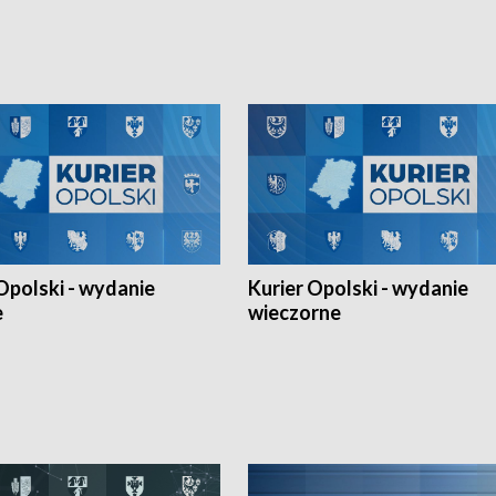
h Mistrzostw w siatkówce
w ramach Ligi Narodów. Rywalizacja
 amatorów w Opolu oraz o
odbyła się w węgierskim Szolnok.
lejarza Opole. Zapraszamy!
Opolski - wydanie
Kurier Opolski - wydanie
e
wieczorne