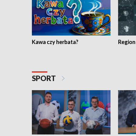
Kawa czy herbata?
Region
SPORT