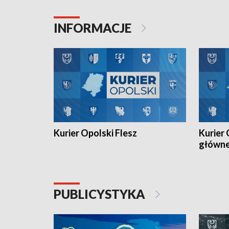
Juniorów Młodszych w kolarstwie
Otwartyc
torowym.
plażowej
INFORMACJE
meczu Ko
Kurier Opolski Flesz
Kurier 
główn
PUBLICYSTYKA