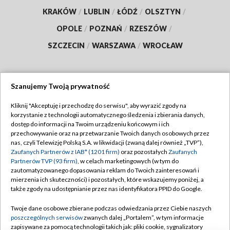
KRAKÓW
/
LUBLIN
/
ŁÓDŹ
/
OLSZTYN
/
OPOLE
/
POZNAŃ
/
RZESZÓW
/
SZCZECIN
/
WARSZAWA
/
WROCŁAW
Szanujemy Twoją prywatność
Dołącz do nas:
Kliknij "Akceptuję i przechodzę do serwisu", aby wyrazić zgody na
korzystanie z technologii automatycznego śledzenia i zbierania danych,
TVP
dostęp do informacji na Twoim urządzeniu końcowym i ich
Abonament TVP
przechowywanie oraz na przetwarzanie Twoich danych osobowych przez
Regulamin TVP
nas, czyli Telewizję Polską S.A. w likwidacji (zwaną dalej również „TVP”),
Emisja w TVP
Polityka prywatności
Zaufanych Partnerów z IAB* (1201 firm)
oraz pozostałych
Zaufanych
Partnerów TVP (93 firm)
, w celach marketingowych (w tym do
Centrum informacji TVP
Moje zgody
zautomatyzowanego dopasowania reklam do Twoich zainteresowań i
mierzenia ich skuteczności) i pozostałych, które wskazujemy poniżej, a
Naziemna Telewizja Cyfrowa
Pomoc
także zgody na udostępnianie przez nas identyfikatora PPID do Google.
Sklep TVP
Biuro reklamy
Twoje dane osobowe zbierane podczas odwiedzania przez Ciebie naszych
Rada Programowa
Kontakt
poszczególnych serwisów
zwanych dalej „Portalem”, w tym informacje
zapisywane za pomocą technologii takich jak: pliki cookie, sygnalizatory