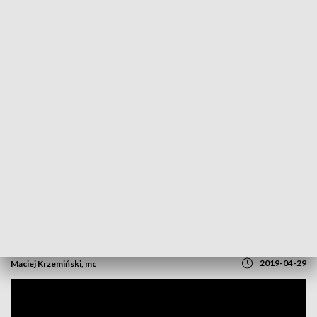
POWRÓT DO
OPOLE
TVP REGIONY
Stary wiadukt z Dworca Wschodniego na
emeryturze. Nowy zawiśnie dziś w nocy
2019-04-29
Maciej Krzemiński, mc