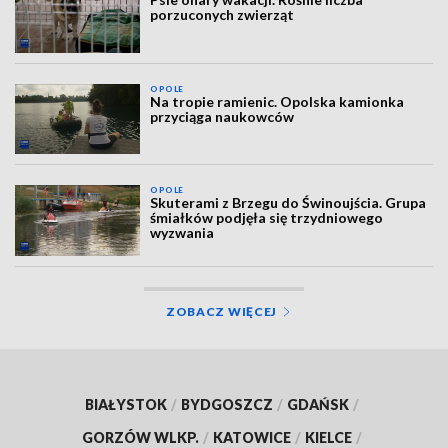
porzuconych zwierząt
OPOLE
Na tropie ramienic. Opolska kamionka
przyciąga naukowców
OPOLE
Skuterami z Brzegu do Świnoujścia. Grupa
śmiałków podjęła się trzydniowego
wyzwania
ZOBACZ WIĘCEJ
BIAŁYSTOK
/
BYDGOSZCZ
/
GDAŃSK
/
GORZÓW WLKP.
/
KATOWICE
/
KIELCE
/