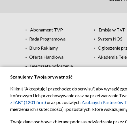
Abonament TVP
Emisja w TVP
Rada Programowa
System NOS
Biuro Reklamy
Ogłoszenie pr
Oferta Handlowa
Akademia Tele
Telegazeta ogłoszenia
Szanujemy Twoją prywatność
Regulamin TVP
Kliknij "Akceptuję i przechodzę do serwisu", aby wyrazić zg
końcowym i ich przechowywanie oraz na przetwarzanie Twoich
z IAB* (1201 firm)
oraz pozostałych
Zaufanych Partnerów T
mierzenia ich skuteczności) i pozostałych, które wskazujemy
Twoje dane osobowe zbierane podczas odwiedzania przez 