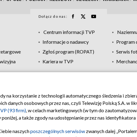
Dołącz do nas:
Centrum informacji TVP
Naziemna
Informacje o nadawcy
Program d
zetargowe
Zgłoś program (ROPAT)
Serwis fo
wizyjna
Kariera w TVP
Merchandi
Polityka prywatności
Moje zgody
Pomoc
Biuro re
ody na korzystanie z technologii automatycznego śledzenia i zbie
 danych osobowych przez nas, czyli Telewizję Polską S.A. w likw
VP (93 firm)
, w celach marketingowych (w tym do zautomatyzow
 poniżej, a także zgody na udostępnianie przez nas identyfikator
Ciebie naszych
poszczególnych serwisów
zwanych dalej „Portalem