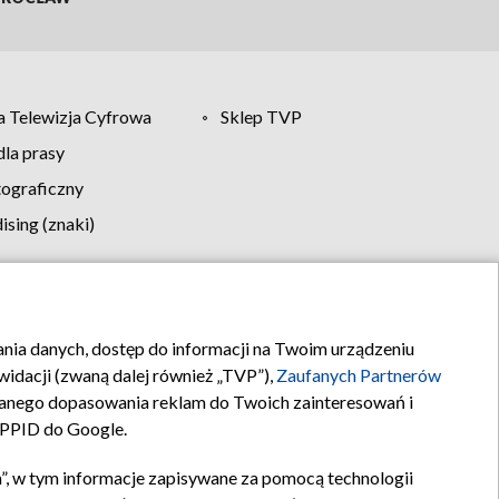
 Telewizja Cyfrowa
Sklep TVP
la prasy
tograficzny
sing (znaki)
klamy
Kontakt
rania danych, dostęp do informacji na Twoim urządzeniu
idacji (zwaną dalej również „TVP”),
Zaufanych Partnerów
anego dopasowania reklam do Twoich zainteresowań i
a PPID do Google.
”, w tym informacje zapisywane za pomocą technologii