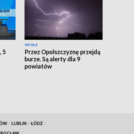
OPOLE
, 5
Przez Opolszczyznę przejdą
burze. Są alerty dla 9
powiatów
KÓW
/
LUBLIN
/
ŁÓDŹ
/
ROCŁAW