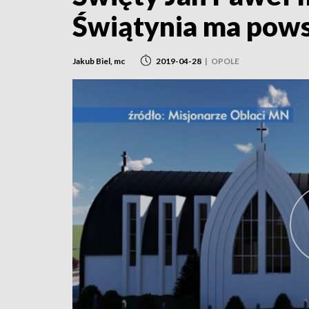
Świątynia ma powst
Jakub Biel, mc
2019-04-28
|
OPOLE