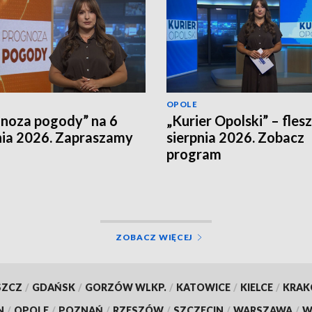
OPOLE
noza pogody” na 6
„Kurier Opolski” – flesz
nia 2026. Zapraszamy
sierpnia 2026. Zobacz
program
ZOBACZ WIĘCEJ
SZCZ
/
GDAŃSK
/
GORZÓW WLKP.
/
KATOWICE
/
KIELCE
/
KRA
N
/
OPOLE
/
POZNAŃ
/
RZESZÓW
/
SZCZECIN
/
WARSZAWA
/
W