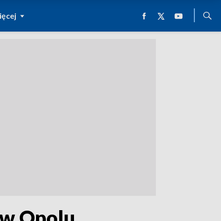
ęcej
 w Opolu.