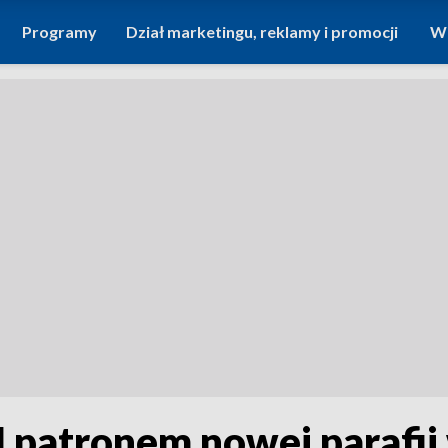
Programy
Dział marketingu, reklamy i promocji
Wi
I patronem nowej parafii