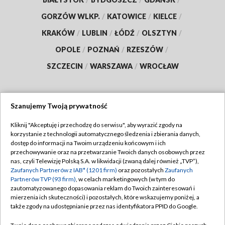
GORZÓW WLKP.
/
KATOWICE
/
KIELCE
/
KRAKÓW
/
LUBLIN
/
ŁÓDŹ
/
OLSZTYN
/
OPOLE
/
POZNAŃ
/
RZESZÓW
/
SZCZECIN
/
WARSZAWA
/
WROCŁAW
Szanujemy Twoją prywatność
Dołącz do nas:
Kliknij "Akceptuję i przechodzę do serwisu", aby wyrazić zgody na
korzystanie z technologii automatycznego śledzenia i zbierania danych,
TVP
dostęp do informacji na Twoim urządzeniu końcowym i ich
Abonament TVP
przechowywanie oraz na przetwarzanie Twoich danych osobowych przez
Regulamin TVP
nas, czyli Telewizję Polską S.A. w likwidacji (zwaną dalej również „TVP”),
Emisja w TVP
Zaufanych Partnerów z IAB* (1201 firm)
oraz pozostałych
Zaufanych
Polityka prywatności
Partnerów TVP (93 firm)
, w celach marketingowych (w tym do
Centrum informacji TVP
Moje zgody
zautomatyzowanego dopasowania reklam do Twoich zainteresowań i
mierzenia ich skuteczności) i pozostałych, które wskazujemy poniżej, a
Naziemna Telewizja Cyfrowa
Pomoc
także zgody na udostępnianie przez nas identyfikatora PPID do Google.
Sklep TVP
Biuro reklamy