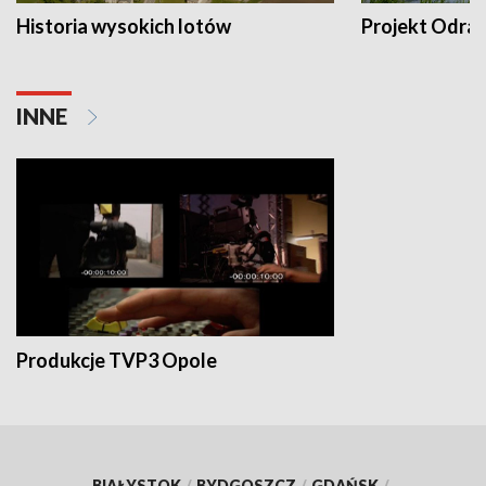
Historia wysokich lotów
Projekt Odra
INNE
Produkcje TVP3 Opole
BIAŁYSTOK
/
BYDGOSZCZ
/
GDAŃSK
/