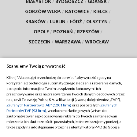
BIAŁYSTOK
/
BYDGOSZCZ
/
GDAŃSK
/
GORZÓW WLKP.
/
KATOWICE
/
KIELCE
/
KRAKÓW
/
LUBLIN
/
ŁÓDŹ
/
OLSZTYN
/
OPOLE
/
POZNAŃ
/
RZESZÓW
/
SZCZECIN
/
WARSZAWA
/
WROCŁAW
Szanujemy Twoją prywatność
Dołącz do nas:
Kliknij "Akceptuję i przechodzę do serwisu", aby wyrazić zgody na
korzystanie z technologii automatycznego śledzenia i zbierania danych,
TVP
dostęp do informacji na Twoim urządzeniu końcowym i ich
Abonament TVP
przechowywanie oraz na przetwarzanie Twoich danych osobowych przez
Regulamin TVP
nas, czyli Telewizję Polską S.A. w likwidacji (zwaną dalej również „TVP”),
Emisja w TVP
Polityka prywatności
Zaufanych Partnerów z IAB* (1201 firm)
oraz pozostałych
Zaufanych
Partnerów TVP (93 firm)
, w celach marketingowych (w tym do
Centrum informacji TVP
Moje zgody
zautomatyzowanego dopasowania reklam do Twoich zainteresowań i
mierzenia ich skuteczności) i pozostałych, które wskazujemy poniżej, a
Naziemna Telewizja Cyfrowa
Pomoc
także zgody na udostępnianie przez nas identyfikatora PPID do Google.
Sklep TVP
Biuro reklamy