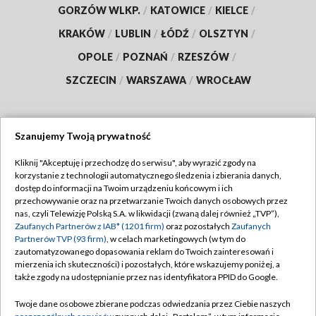
GORZÓW WLKP.
/
KATOWICE
/
KIELCE
/
KRAKÓW
/
LUBLIN
/
ŁÓDŹ
/
OLSZTYN
/
OPOLE
/
POZNAŃ
/
RZESZÓW
/
SZCZECIN
/
WARSZAWA
/
WROCŁAW
Szanujemy Twoją prywatność
Dołącz do nas:
Kliknij "Akceptuję i przechodzę do serwisu", aby wyrazić zgody na
korzystanie z technologii automatycznego śledzenia i zbierania danych,
TVP
dostęp do informacji na Twoim urządzeniu końcowym i ich
Abonament TVP
przechowywanie oraz na przetwarzanie Twoich danych osobowych przez
Regulamin TVP
nas, czyli Telewizję Polską S.A. w likwidacji (zwaną dalej również „TVP”),
Emisja w TVP
Zaufanych Partnerów z IAB* (1201 firm)
oraz pozostałych
Zaufanych
Polityka prywatności
Partnerów TVP (93 firm)
, w celach marketingowych (w tym do
Centrum informacji TVP
Moje zgody
zautomatyzowanego dopasowania reklam do Twoich zainteresowań i
mierzenia ich skuteczności) i pozostałych, które wskazujemy poniżej, a
Naziemna Telewizja Cyfrowa
Pomoc
także zgody na udostępnianie przez nas identyfikatora PPID do Google.
Sklep TVP
Biuro reklamy
Twoje dane osobowe zbierane podczas odwiedzania przez Ciebie naszych
Rada Programowa