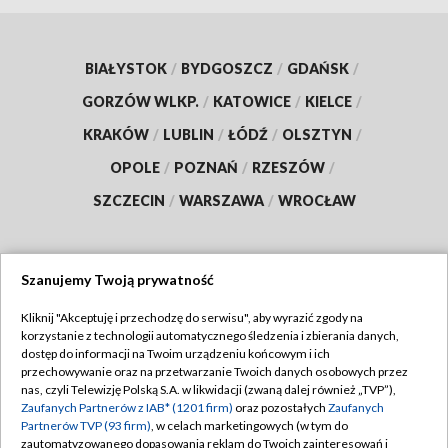
BIAŁYSTOK
/
BYDGOSZCZ
/
GDAŃSK
/
GORZÓW WLKP.
/
KATOWICE
/
KIELCE
/
KRAKÓW
/
LUBLIN
/
ŁÓDŹ
/
OLSZTYN
/
OPOLE
/
POZNAŃ
/
RZESZÓW
/
SZCZECIN
/
WARSZAWA
/
WROCŁAW
Szanujemy Twoją prywatność
Dołącz do nas:
Kliknij "Akceptuję i przechodzę do serwisu", aby wyrazić zgody na
korzystanie z technologii automatycznego śledzenia i zbierania danych,
TVP
dostęp do informacji na Twoim urządzeniu końcowym i ich
Abonament TVP
przechowywanie oraz na przetwarzanie Twoich danych osobowych przez
Regulamin TVP
nas, czyli Telewizję Polską S.A. w likwidacji (zwaną dalej również „TVP”),
Emisja w TVP
Zaufanych Partnerów z IAB* (1201 firm)
oraz pozostałych
Zaufanych
Polityka prywatności
Partnerów TVP (93 firm)
, w celach marketingowych (w tym do
Centrum informacji TVP
Moje zgody
zautomatyzowanego dopasowania reklam do Twoich zainteresowań i