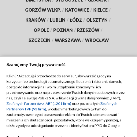
GORZÓW WLKP.
/
KATOWICE
/
KIELCE
/
KRAKÓW
/
LUBLIN
/
ŁÓDŹ
/
OLSZTYN
/
OPOLE
/
POZNAŃ
/
RZESZÓW
/
SZCZECIN
/
WARSZAWA
/
WROCŁAW
Szanujemy Twoją prywatność
Dołącz do nas:
Kliknij "Akceptuję i przechodzę do serwisu", aby wyrazić zgody na
korzystanie z technologii automatycznego śledzenia i zbierania danych,
TVP
dostęp do informacji na Twoim urządzeniu końcowym i ich
Abonament TVP
przechowywanie oraz na przetwarzanie Twoich danych osobowych przez
Regulamin TVP
nas, czyli Telewizję Polską S.A. w likwidacji (zwaną dalej również „TVP”),
Emisja w TVP
Zaufanych Partnerów z IAB* (1201 firm)
oraz pozostałych
Zaufanych
Polityka prywatności
Partnerów TVP (93 firm)
, w celach marketingowych (w tym do
Centrum informacji TVP
Moje zgody
zautomatyzowanego dopasowania reklam do Twoich zainteresowań i
mierzenia ich skuteczności) i pozostałych, które wskazujemy poniżej, a
Naziemna Telewizja Cyfrowa
Pomoc
także zgody na udostępnianie przez nas identyfikatora PPID do Google.
Sklep TVP
Biuro reklamy