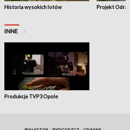
Historia wysokich lotów
Projekt Odra
INNE
Produkcje TVP3 Opole
BIAŁYSTOK
/
BYDGOSZCZ
/
GDAŃSK
/