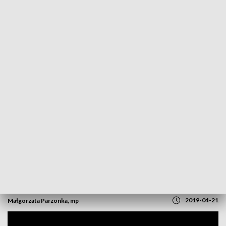
POWRÓT DO
OPOLE
TVP REGIONY
Widowiskowa procesja konna w
Sternalicach. Rolnicy modlą się o obfite
plony
2019-04-21
Małgorzata Parzonka, mp