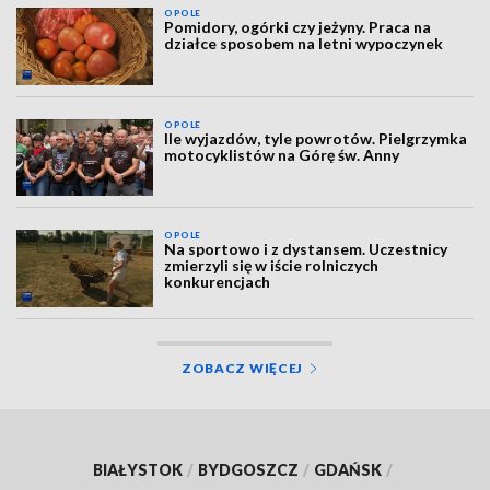
OPOLE
Pomidory, ogórki czy jeżyny. Praca na
działce sposobem na letni wypoczynek
OPOLE
Ile wyjazdów, tyle powrotów. Pielgrzymka
motocyklistów na Górę św. Anny
OPOLE
Na sportowo i z dystansem. Uczestnicy
zmierzyli się w iście rolniczych
konkurencjach
ZOBACZ WIĘCEJ
BIAŁYSTOK
/
BYDGOSZCZ
/
GDAŃSK
/