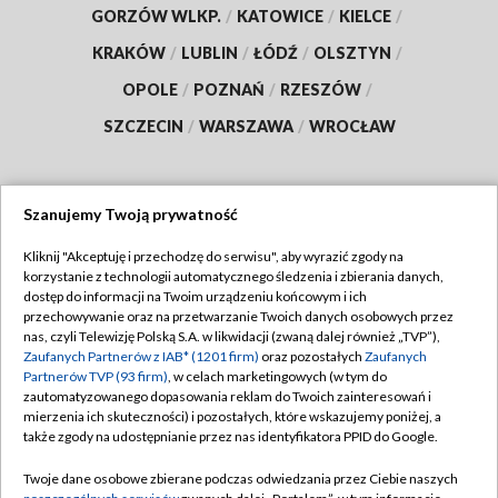
GORZÓW WLKP.
/
KATOWICE
/
KIELCE
/
KRAKÓW
/
LUBLIN
/
ŁÓDŹ
/
OLSZTYN
/
OPOLE
/
POZNAŃ
/
RZESZÓW
/
SZCZECIN
/
WARSZAWA
/
WROCŁAW
Szanujemy Twoją prywatność
Dołącz do nas:
Kliknij "Akceptuję i przechodzę do serwisu", aby wyrazić zgody na
korzystanie z technologii automatycznego śledzenia i zbierania danych,
TVP
dostęp do informacji na Twoim urządzeniu końcowym i ich
Abonament TVP
przechowywanie oraz na przetwarzanie Twoich danych osobowych przez
Regulamin TVP
nas, czyli Telewizję Polską S.A. w likwidacji (zwaną dalej również „TVP”),
Emisja w TVP
Polityka prywatności
Zaufanych Partnerów z IAB* (1201 firm)
oraz pozostałych
Zaufanych
Partnerów TVP (93 firm)
, w celach marketingowych (w tym do
Centrum informacji TVP
Moje zgody
zautomatyzowanego dopasowania reklam do Twoich zainteresowań i
mierzenia ich skuteczności) i pozostałych, które wskazujemy poniżej, a
Naziemna Telewizja Cyfrowa
Pomoc
także zgody na udostępnianie przez nas identyfikatora PPID do Google.
Sklep TVP
Biuro reklamy
Twoje dane osobowe zbierane podczas odwiedzania przez Ciebie naszych
Rada Programowa