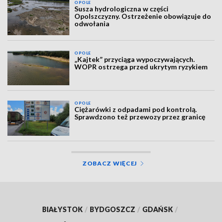
OPOLE
Susza hydrologiczna w części
Opolszczyzny. Ostrzeżenie obowiązuje do
odwołania
OPOLE
„Kajtek” przyciąga wypoczywających.
WOPR ostrzega przed ukrytym ryzykiem
OPOLE
Ciężarówki z odpadami pod kontrolą.
Sprawdzono też przewozy przez granicę
ZOBACZ WIĘCEJ
BIAŁYSTOK
/
BYDGOSZCZ
/
GDAŃSK
/