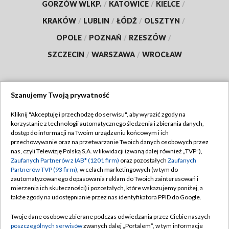
GORZÓW WLKP.
/
KATOWICE
/
KIELCE
/
KRAKÓW
/
LUBLIN
/
ŁÓDŹ
/
OLSZTYN
/
OPOLE
/
POZNAŃ
/
RZESZÓW
/
SZCZECIN
/
WARSZAWA
/
WROCŁAW
Szanujemy Twoją prywatność
Dołącz do nas:
Kliknij "Akceptuję i przechodzę do serwisu", aby wyrazić zgody na
korzystanie z technologii automatycznego śledzenia i zbierania danych,
TVP
dostęp do informacji na Twoim urządzeniu końcowym i ich
Abonament TVP
przechowywanie oraz na przetwarzanie Twoich danych osobowych przez
Regulamin TVP
nas, czyli Telewizję Polską S.A. w likwidacji (zwaną dalej również „TVP”),
Emisja w TVP
Polityka prywatności
Zaufanych Partnerów z IAB* (1201 firm)
oraz pozostałych
Zaufanych
Partnerów TVP (93 firm)
, w celach marketingowych (w tym do
Centrum informacji TVP
Moje zgody
zautomatyzowanego dopasowania reklam do Twoich zainteresowań i
mierzenia ich skuteczności) i pozostałych, które wskazujemy poniżej, a
Naziemna Telewizja Cyfrowa
Pomoc
także zgody na udostępnianie przez nas identyfikatora PPID do Google.
Sklep TVP
Biuro reklamy
Twoje dane osobowe zbierane podczas odwiedzania przez Ciebie naszych
Rada Programowa
Kontakt
poszczególnych serwisów
zwanych dalej „Portalem”, w tym informacje