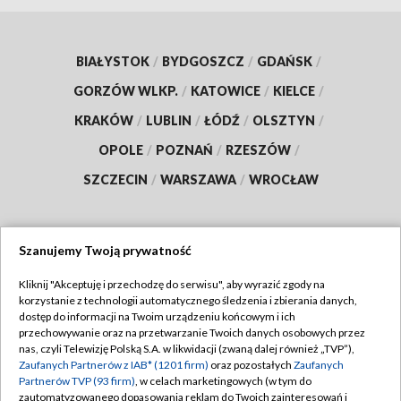
BIAŁYSTOK
/
BYDGOSZCZ
/
GDAŃSK
/
GORZÓW WLKP.
/
KATOWICE
/
KIELCE
/
KRAKÓW
/
LUBLIN
/
ŁÓDŹ
/
OLSZTYN
/
OPOLE
/
POZNAŃ
/
RZESZÓW
/
SZCZECIN
/
WARSZAWA
/
WROCŁAW
Szanujemy Twoją prywatność
Dołącz do nas:
Kliknij "Akceptuję i przechodzę do serwisu", aby wyrazić zgody na
korzystanie z technologii automatycznego śledzenia i zbierania danych,
TVP
dostęp do informacji na Twoim urządzeniu końcowym i ich
Abonament TVP
przechowywanie oraz na przetwarzanie Twoich danych osobowych przez
Regulamin TVP
nas, czyli Telewizję Polską S.A. w likwidacji (zwaną dalej również „TVP”),
Emisja w TVP
Zaufanych Partnerów z IAB* (1201 firm)
oraz pozostałych
Zaufanych
Polityka prywatności
Partnerów TVP (93 firm)
, w celach marketingowych (w tym do
Centrum informacji TVP
Moje zgody
zautomatyzowanego dopasowania reklam do Twoich zainteresowań i