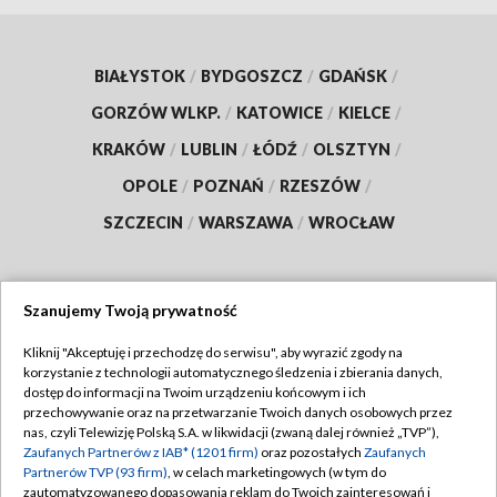
BIAŁYSTOK
/
BYDGOSZCZ
/
GDAŃSK
/
GORZÓW WLKP.
/
KATOWICE
/
KIELCE
/
KRAKÓW
/
LUBLIN
/
ŁÓDŹ
/
OLSZTYN
/
OPOLE
/
POZNAŃ
/
RZESZÓW
/
SZCZECIN
/
WARSZAWA
/
WROCŁAW
Szanujemy Twoją prywatność
Dołącz do nas:
Kliknij "Akceptuję i przechodzę do serwisu", aby wyrazić zgody na
korzystanie z technologii automatycznego śledzenia i zbierania danych,
TVP
dostęp do informacji na Twoim urządzeniu końcowym i ich
Abonament TVP
przechowywanie oraz na przetwarzanie Twoich danych osobowych przez
Regulamin TVP
nas, czyli Telewizję Polską S.A. w likwidacji (zwaną dalej również „TVP”),
Emisja w TVP
Zaufanych Partnerów z IAB* (1201 firm)
oraz pozostałych
Zaufanych
Polityka prywatności
Partnerów TVP (93 firm)
, w celach marketingowych (w tym do
Centrum informacji TVP
Moje zgody
zautomatyzowanego dopasowania reklam do Twoich zainteresowań i